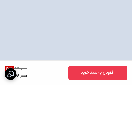
25
%
470,000
افزودن به سبد خرید
348,000