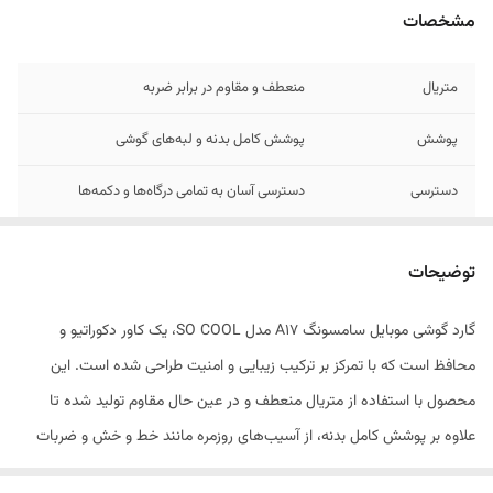
مشخصات
متریال
منعطف و مقاوم در برابر ضربه
پوشش
پوشش کامل بدنه و لبه‌های گوشی
دسترسی
دسترسی آسان به تمامی درگاه‌ها و دکمه‌ها
کیفیت چاپ
چاپ باکیفیت و ماندگار طرح‌ها
توضیحات
طراحی ارگونومیک
برای جلوگیری از لغزش در دست
گارد گوشی موبایل سامسونگ A17 مدل SO COOL، یک کاور دکوراتیو و
سازگاری
کامل با ابعاد گوشی سامسونگ A17
محافظ است که با تمرکز بر ترکیب زیبایی و امنیت طراحی شده است. این
محصول با استفاده از متریال منعطف و در عین حال مقاوم تولید شده تا
علاوه بر پوشش کامل بدنه، از آسیب‌های روزمره مانند خط و خش و ضربات
احتمالی جلوگیری کند. طراحی این گارد به‌گونه‌ای است که دسترسی به تمامی