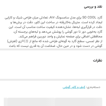
درگاه‌ها، دکمه‌ها و لنز دوربین بدون هیچ محدودیتی فراهم شده است.
نقد و بررسی
طرح‌های منحصربه‌فرد سری SO COOL باعث می‌شود این محصول گزینه‌ای
گارد SO COOL برای مدل سامسونگ A17، تعادلی میان طراحی شیک و کارایی
مناسب برای کاربرانی باشد که به دنبال تغییر ظاهر گوشی خود با استایلی
ایجاد کرده است. متریال به‌کاررفته در ساخت این کاور، دقت در برش‌ها و
خاص و متفاوت هستند.
دقت در قرارگیری لبه‌ها، نشان‌دهنده کیفیت ساخت مناسب آن است. این
گارد به‌خوبی دور تا دور گوشی را پوشش می‌دهد و لبه‌های برجسته آن،
محافظتی اضافی برای صفحه نمایش و واحد دوربین فراهم می‌کند.
از نظر لمسی، سطح گارد به گونه‌ای طراحی شده که مانع از 미끄زی (لغزش)
گوشی در دست شود و در عین حال، ضخامت آن به قدری نیست که باعث
سنگینی بیش از حد یا تغییر ابعاد محسوس گوشی شود. طرح‌های گرافیکی
به‌کاررفته روی این مدل، با کیفیت چاپ بالا انجام شده‌اند تا در برابر استفاده
نظرات
طولانی‌مدت و اصطکاک، دچار تغییر رنگ یا پاک شدن نشوند. این محصول
برای کسانی که می‌خواهند همزمان با محافظت از گوشی، ظاهری متمایز به آن
ببخشند، یک گزینه استاندارد محسوب می‌شود.
دسته‌بندی
:
کیف و کاور گوشی