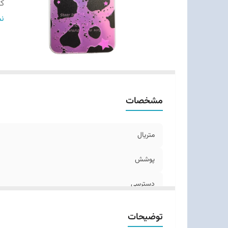
ک
طر
نم
سا
مشخصات
متریال
پوشش
دسترسی
کیفیت چاپ
توضیحات