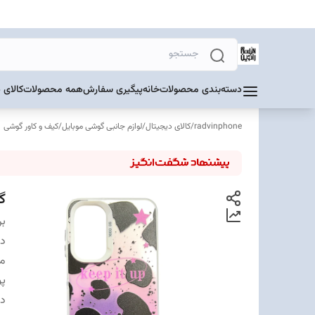
دسته‌بندی محصولات
خانه
پیگیری سفارش
همه محصولات
کالای 
radvinphone
/
کالای دیجیتال
/
لوازم جانبی گوشی موبایل
/
کیف و کاور گوشی
گا
بر
دس
مت
پ
د