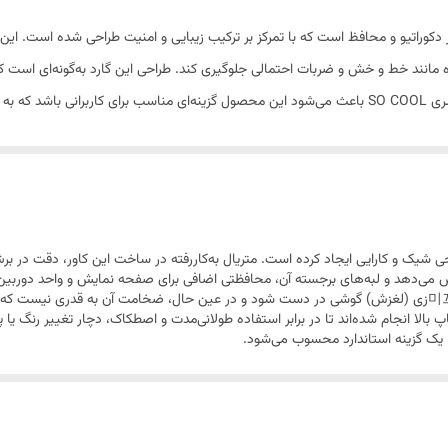
برای جلوگیری از لغزش در دست
وبایل سامسونگ A17 مدل SO COOL، یک کاور دکوراتیو و محافظ است که با تمرکز بر ترکیب زیبایی و امنیت ط
کامل با ابعاد گوشی سامسونگ A17
ه مانند خط و خش و ضربات احتمالی جلوگیری کند. طراحی این گارد به‌گونه‌ای است که
هیچ محدودیتی فراهم شده است. طرح‌های منحصربه‌فرد سری SO COOL باعث می‌شود این محصول گزینه‌ای منا
 سامسونگ A17، تعادلی میان طراحی شیک و کارایی ایجاد کرده است. متریال به‌کاررفته در ساخت این کا
ش می‌دهد و لبه‌های برجسته آن، محافظتی اضافی برای صفحه نمایش و واحد دوربین 
از نظر لمسی، سطح گارد به گونه‌ای طراحی شده که مانع از 미끄زی (لغزش) گوشی در دست شود و در عین حال، ضخ
پ بالا انجام شده‌اند تا در برابر استفاده طولانی‌مدت و اصطکاک، دچار تغییر رنگ 
 یک گزینه استاندارد محسوب می‌شود.