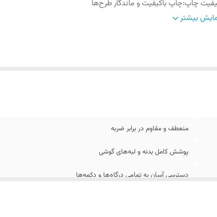
یفیت چاپ
:
چاپ باکیفیت و ماندگار طرح‌ها
احی ارگونومیک
:
برای جلوگیری از لغزش در دست
ایش بیشتر
زگاری
:
کامل با ابعاد گوشی سامسونگ A17
منعطف و مقاوم در برابر ضربه
پوشش کامل بدنه و لبه‌های گوشی
دسترسی آسان به تمامی درگاه‌ها و دکمه‌ها
چاپ باکیفیت و ماندگار طرح‌ها