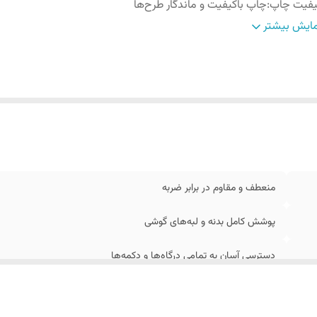
یفیت چاپ
:
چاپ باکیفیت و ماندگار طرح‌ها
احی ارگونومیک
:
برای جلوگیری از لغزش در دست
ایش بیشتر
زگاری
:
کامل با ابعاد گوشی سامسونگ A17
منعطف و مقاوم در برابر ضربه
پوشش کامل بدنه و لبه‌های گوشی
دسترسی آسان به تمامی درگاه‌ها و دکمه‌ها
چاپ باکیفیت و ماندگار طرح‌ها