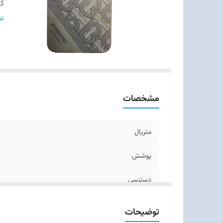
ک
طر
نم
سا
مشخصات
متریال
پوشش
دسترسی
کیفیت چاپ
توضیحات