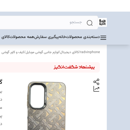
دسته‌بندی محصولات
خانه
پیگیری سفارش
همه محصولات
کالای 
radvinphone
/
کالای دیجیتال
/
لوازم جانبی گوشی موبایل
/
کیف و کاور گوشی
گا
بر
دس
مت
پ
د