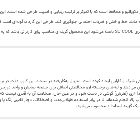
برای جلوگیری از لغزش در دست
وبایل سامسونگ A17 مدل SO COOL، یک کاور دکوراتیو و محافظ است که با تمرکز بر ترکیب زیبایی و امنیت ط
کامل با ابعاد گوشی سامسونگ A17
ه مانند خط و خش و ضربات احتمالی جلوگیری کند. طراحی این گارد به‌گونه‌ای است که
هیچ محدودیتی فراهم شده است. طرح‌های منحصربه‌فرد سری SO COOL باعث می‌شود این محصول گزینه‌ای منا
 سامسونگ A17، تعادلی میان طراحی شیک و کارایی ایجاد کرده است. متریال به‌کاررفته در ساخت این کا
ش می‌دهد و لبه‌های برجسته آن، محافظتی اضافی برای صفحه نمایش و واحد دوربین 
از نظر لمسی، سطح گارد به گونه‌ای طراحی شده که مانع از 미끄زی (لغزش) گوشی در دست شود و در عین حال، ضخ
پ بالا انجام شده‌اند تا در برابر استفاده طولانی‌مدت و اصطکاک، دچار تغییر رنگ 
 یک گزینه استاندارد محسوب می‌شود.