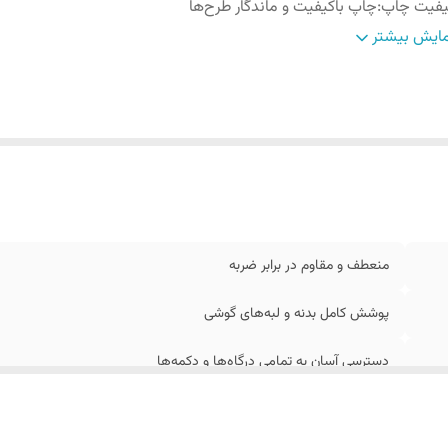
یفیت چاپ
:
چاپ باکیفیت و ماندگار طرح‌ها
احی ارگونومیک
:
برای جلوگیری از لغزش در دست
ایش بیشتر
زگاری
:
کامل با ابعاد گوشی سامسونگ A17
منعطف و مقاوم در برابر ضربه
پوشش کامل بدنه و لبه‌های گوشی
دسترسی آسان به تمامی درگاه‌ها و دکمه‌ها
چاپ باکیفیت و ماندگار طرح‌ها