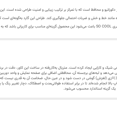
برای جلوگیری از لغزش در دست
وبایل سامسونگ A17 مدل SO COOL، یک کاور دکوراتیو و محافظ است که با تمرکز بر ترکیب زیبایی و امنیت ط
کامل با ابعاد گوشی سامسونگ A17
ه مانند خط و خش و ضربات احتمالی جلوگیری کند. طراحی این گارد به‌گونه‌ای است که
هیچ محدودیتی فراهم شده است. طرح‌های منحصربه‌فرد سری SO COOL باعث می‌شود این محصول گزینه‌ای منا
 سامسونگ A17، تعادلی میان طراحی شیک و کارایی ایجاد کرده است. متریال به‌کاررفته در ساخت این کا
ش می‌دهد و لبه‌های برجسته آن، محافظتی اضافی برای صفحه نمایش و واحد دوربین 
از نظر لمسی، سطح گارد به گونه‌ای طراحی شده که مانع از 미끄زی (لغزش) گوشی در دست شود و در عین حال، ضخ
پ بالا انجام شده‌اند تا در برابر استفاده طولانی‌مدت و اصطکاک، دچار تغییر رنگ 
 یک گزینه استاندارد محسوب می‌شود.