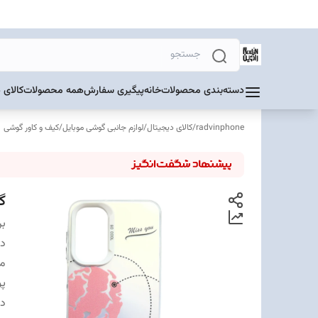
دسته‌بندی محصولات
خانه
پیگیری سفارش
همه محصولات
کالای 
radvinphone
/
کالای دیجیتال
/
لوازم جانبی گوشی موبایل
/
کیف و کاور گوشی
گا
بر
دس
مت
پ
د