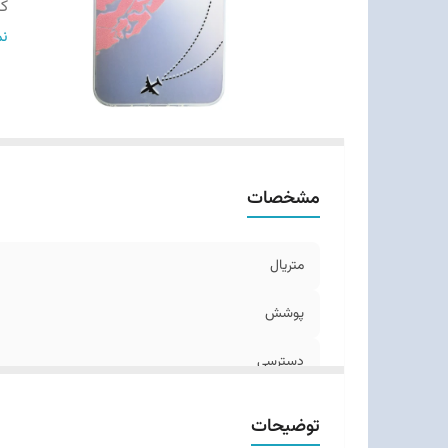
ک
طر
نم
سا
مشخصات
متریال
پوشش
دسترسی
کیفیت چاپ
توضیحات