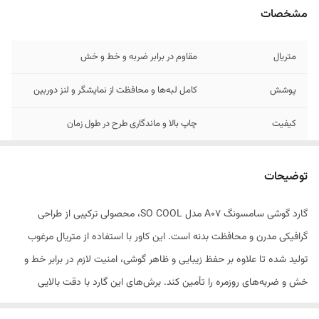
مشخصات
متریال
مقاوم در برابر ضربه و خط و خش
پوشش
کامل لبه‌ها و محافظت از نمایشگر و لنز دوربین
کیفیت
چاپ بالا و ماندگاری طرح در طول زمان
طرح‌های
جذاب و منحصربه‌فرد سری SO COOL
توضیحات
گارد گوشی سامسونگ A07 مدل SO COOL، محصولی ترکیبی از طراحی
گرافیکی مدرن و محافظت بدنه است. این کاور با استفاده از متریال مرغوب
تولید شده تا علاوه بر حفظ زیبایی و ظاهر گوشی، امنیت لازم در برابر خط و
خش و ضربه‌های روزمره را تأمین کند. برش‌های این گارد با دقت بالایی
منطبق بر ابعاد سامسونگ A07 انجام شده است، به‌طوری که کاربر به تمامی