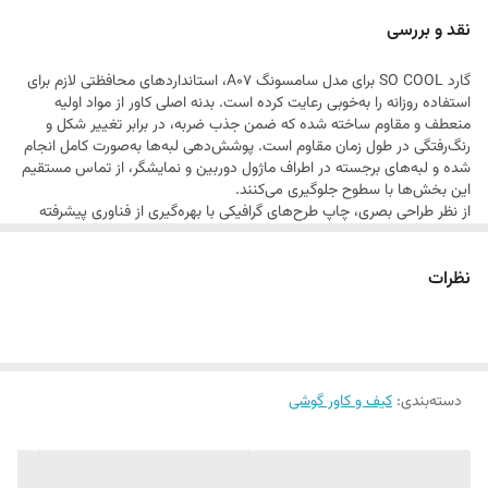
دکمه‌ها، درگاه‌های ارتباطی و لنز دوربین بدون هیچ‌گونه مانعی دسترسی کامل
نقد و بررسی
دارد. این مدل با طرح‌های خاص سری SO COOL، انتخابی ایده‌آل برای
گارد SO COOL برای مدل سامسونگ A07، استانداردهای محافظتی لازم برای
کاربرانی است که به دنبال استایلی متمایز و کارایی بالا هستند.
استفاده روزانه را به‌خوبی رعایت کرده است. بدنه اصلی کاور از مواد اولیه
منعطف و مقاوم ساخته شده که ضمن جذب ضربه، در برابر تغییر شکل و
رنگ‌رفتگی در طول زمان مقاوم است. پوشش‌دهی لبه‌ها به‌صورت کامل انجام
شده و لبه‌های برجسته در اطراف ماژول دوربین و نمایشگر، از تماس مستقیم
این بخش‌ها با سطوح جلوگیری می‌کنند.
از نظر طراحی بصری، چاپ طرح‌های گرافیکی با بهره‌گیری از فناوری پیشرفته
انجام شده که علاوه بر وضوح بالا، در برابر اصطکاک و ساییدگی نیز دوام بسیار
خوبی دارد. ساختار ارگونومیک این گارد باعث شده تا وزن اضافی محسوسی به
نظرات
گوشی اضافه نشود و در عین حال، خاصیت ضد لغزش سطح کاور، در دست
گرفتن گوشی را ایمن‌تر و راحت‌تر می‌کند. این محصول گزینه‌ای باکیفیت و
استاندارد برای پوشش کامل بدنه سامسونگ A07 است.
دسته‌بندی
:
کیف و کاور گوشی