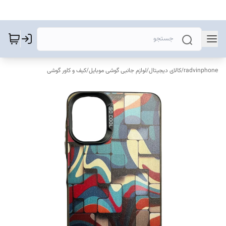
radvinphone
/
کالای دیجیتال
/
لوازم جانبی گوشی موبایل
/
کیف و کاور گوشی