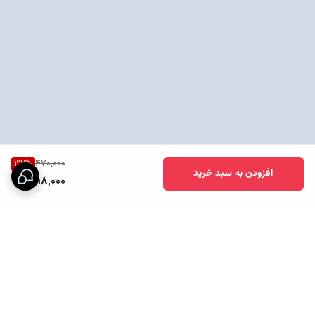
32
%
470,000
افزودن به سبد خرید
318,000