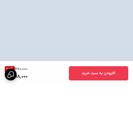
32
%
470,000
افزودن به سبد خرید
318,000