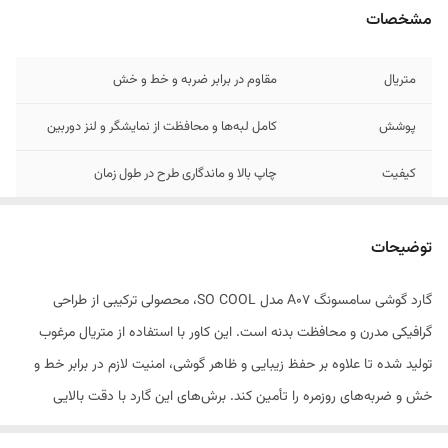
مشخصات
متریال
مقاوم در برابر ضربه و خط و خش
پوشش
کامل لبه‌ها و محافظت از نمایشگر و لنز دوربین
کیفیت
چاپ بالا و ماندگاری طرح در طول زمان
طرح‌های
جذاب و منحصربه‌فرد سری SO COOL
توضیحات
گارد گوشی سامسونگ A07 مدل SO COOL، محصولی ترکیبی از طراحی
گرافیکی مدرن و محافظت بدنه است. این کاور با استفاده از متریال مرغوب
تولید شده تا علاوه بر حفظ زیبایی و ظاهر گوشی، امنیت لازم در برابر خط و
خش و ضربه‌های روزمره را تأمین کند. برش‌های این گارد با دقت بالایی
منطبق بر ابعاد سامسونگ A07 انجام شده است، به‌طوری که کاربر به تمامی