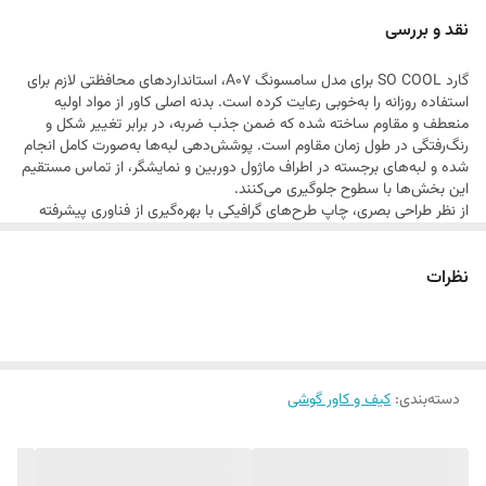
دکمه‌ها، درگاه‌های ارتباطی و لنز دوربین بدون هیچ‌گونه مانعی دسترسی کامل
نقد و بررسی
دارد. این مدل با طرح‌های خاص سری SO COOL، انتخابی ایده‌آل برای
گارد SO COOL برای مدل سامسونگ A07، استانداردهای محافظتی لازم برای
کاربرانی است که به دنبال استایلی متمایز و کارایی بالا هستند.
استفاده روزانه را به‌خوبی رعایت کرده است. بدنه اصلی کاور از مواد اولیه
منعطف و مقاوم ساخته شده که ضمن جذب ضربه، در برابر تغییر شکل و
رنگ‌رفتگی در طول زمان مقاوم است. پوشش‌دهی لبه‌ها به‌صورت کامل انجام
شده و لبه‌های برجسته در اطراف ماژول دوربین و نمایشگر، از تماس مستقیم
این بخش‌ها با سطوح جلوگیری می‌کنند.
از نظر طراحی بصری، چاپ طرح‌های گرافیکی با بهره‌گیری از فناوری پیشرفته
انجام شده که علاوه بر وضوح بالا، در برابر اصطکاک و ساییدگی نیز دوام بسیار
خوبی دارد. ساختار ارگونومیک این گارد باعث شده تا وزن اضافی محسوسی به
نظرات
گوشی اضافه نشود و در عین حال، خاصیت ضد لغزش سطح کاور، در دست
گرفتن گوشی را ایمن‌تر و راحت‌تر می‌کند. این محصول گزینه‌ای باکیفیت و
استاندارد برای پوشش کامل بدنه سامسونگ A07 است.
دسته‌بندی
:
کیف و کاور گوشی