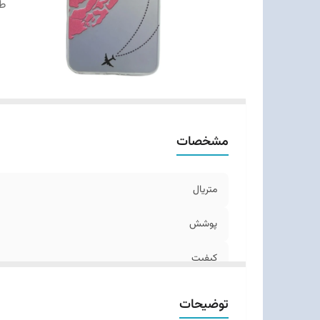
ط
مشخصات
متریال
پوشش
کیفیت
طرح‌های
توضیحات