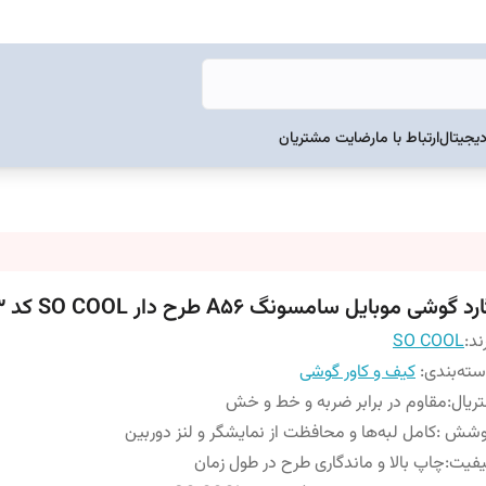
دیجیتال
ارتباط با ما
رضایت مشتریان
رد گوشی موبایل سامسونگ A56 طرح دار SO COOL کد 103
ند:
SO COOL
ته‌بندی
:
کیف و کاور گوشی
ریال
:
مقاوم در برابر ضربه و خط و خش
وشش
:
کامل لبه‌ها و محافظت از نمایشگر و لنز دوربین
یفیت
:
چاپ بالا و ماندگاری طرح در طول زمان