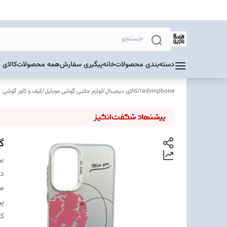
دسته‌بندی محصولات
خانه
پیگیری سفارش
همه محصولات
کالای 
radvinphone
/
کالای دیجیتال
/
لوازم جانبی گوشی موبایل
/
کیف و کاور گوشی
گا
بر
دس
مت
پ
ک