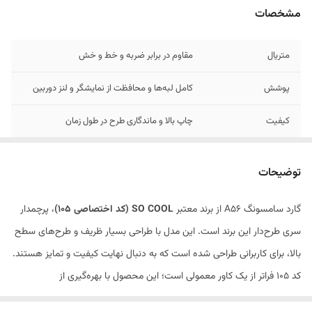
مشخصات
متریال
مقاوم در برابر ضربه و خط و خش
پوشش
کامل لبه‌ها و محافظت از نمایشگر و لنز دوربین
کیفیت
چاپ بالا و ماندگاری طرح در طول زمان
طرح‌های
جذاب و منحصربه‌فرد سری SO COOL
توضیحات
گارد سامسونگ A56 از برند معتبر
SO COOL (کد اختصاصی 105)
، پرچمدار
سری طرح‌دار این برند است. این مدل با طراحی بسیار ظریف و طرح‌های سطح
بالا، برای کاربرانی طراحی شده است که به دنبال نهایت کیفیت و تمایز هستند.
کد 105 فراتر از یک کاور معمولی است؛ این محصول با بهره‌گیری از
تکنولوژی‌های پیشرفته چاپ و ساخت، تجربه‌ای از شکوه و امنیت را به گوشی