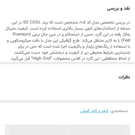
سامسونگ A56 شما می‌بخشد. اگر به دنبال محصولی هستید که همزمان
نقد و بررسی
هم یک اثر هنری باشد و هم یک سپر دفاعی قدرتمند، مدل 105 انتخابی
در بررسی تخصصی مدل کد 105، مشخص است که برند SO COOL در این
بی‌رقیب است.
نسخه از استانداردهای کیفی بسیار بالاتری استفاده کرده است. کیفیت متریال
به‌کار رفته در این گارد، حسی از استحکام و در عین حال نرمی (Premium
Feel) را به کاربر منتقل می‌کند. طرح گرافیکی این مدل با دقت میکروسکوپی و
با استفاده از رنگ‌های پایدار و باکیفیت اجرا شده است که حتی در برابر
شدیدترین شرایط محیطی نیز از کیفیت و درخشش خود دست نمی‌کشند.
از لحاظ محافظتی، این گارد در کلاس محصولات “High-End” قرار می‌گیرد.
سیستم جذب ضربه در این مدل بهینه شده است تا در صورت برخورد گوشی با
سطح سخت، فشار به طور یکنواخت در تمام بدنه پخش شود و از آسیب به
نظرات
قطعات داخلی جلوگیری کند. لبه‌های اطراف نمایشگر و ماژول دوربین به
گونه‌ای مهندسی شده‌اند که محافظت حداکثری را فراهم کنند، بدون اینکه به
زیبایی ظاهری یا دقت کارکرد دوربین آسیبی وارد شود. همچنین، این گارد به
دلیل داشتن لایه‌ی ضد لک و ضد اثر انگشت، همیشه درخشان و تمیز باقی
می‌ماند که برای یک محصول لوکس، یک ویژگی حیاتی است.
دسته‌بندی
:
کیف و کاور گوشی