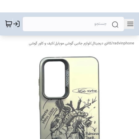
radvinphone
/
کالای دیجیتال
/
لوازم جانبی گوشی موبایل
/
کیف و کاور گوشی