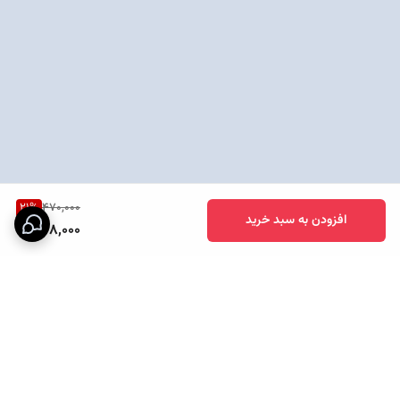
21
%
470,000
افزودن به سبد خرید
368,000