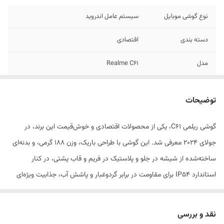
نوع گوشی موبایل
سیستم عامل اندروید
دسته ‌بندی
اقتصادی
مدل
Realme C61
زمان معرفی
ژوئن 2024
توضیحات
ابعاد
167.3x76.7x7.8 میلی‌متر
گوشی ریلمی C61، یکی از محصولات اقتصادی و خوش‌قیمت این برند، در
وزن
188 گرم
جولای 2024 معرفی شد. این گوشی با طراحی باریک، وزن 188 گرمی، و بدنه‌ای
توضیحات بدنه
قاب جلو از جنس شیشه / قاب پشت و فریم از
ساخته‌شده از شیشه در جلو و پلاستیک در فریم و قاب پشتی، در کنار
جنس پلاستیک /
استاندارد IP54 برای مقاومت در برابر گردوغبار و پاشش آب، جذابیت ویژه‌ای
دارد و گوشی خوش ساختی محسوب می‌شود. نمایشگر 6.74 اینچی IPS LCD
قابلیت‌های مقاومتی
مقاومت در برابر پاشش آب و گرد و غبار
این دستگاه با نرخ بروزرسانی 90 هرتز و روشنایی 560 نیت، تجربه‌ای روان و
نقد و بررسی
ویژگی‌های کلیدی
دارای گواهی IP54 و مقاوم در برابر پاشش آب و
قابل قبول را در کاربری روزمره ارائه می‌دهد. در بخش سخت‌افزار، پردازنده