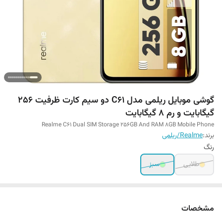
گوشی موبایل ریلمی مدل C61 دو سیم کارت ظرفیت 256
گیگابایت و رم 8 گیگابایت
Realme C61 Dual SIM Storage 256GB And RAM 8GB Mobile Phone
برند:
Realme/ریلمی
رنگ
طلایی
سبز
مشخصات