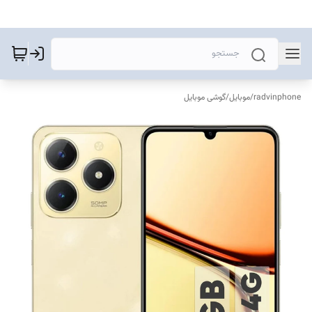
radvinphone
/
موبایل
/
گوشی موبایل