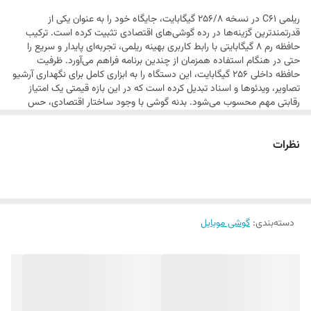
گرد و غبار
ریلمی C61 در نسخه 256/8 گیگابایت، جایگاه خود را به عنوان یکی از
Unisoc Tiger T612 همراه با پشتیبانی از کارت حافظه microSD، عملکردی
قدرتمندترین گزینه‌ها در رده گوشی‌های اقتصادی تثبیت کرده است. ترکیب
مناسب برای کاربران عادی دارد. ریلمی C61 در بخش دوربین نیز با سنسور
حافظه رم 8 گیگابایتی با رابط کاربری بهینه ریلمی، تجربه‌ای پایدار و سریع را
حتی در هنگام استفاده همزمان از چندین برنامه فراهم می‌آورد. ظرفیت
اصلی 50 مگاپیکسلی و قابلیت‌های HDR و پانوراما، عکس‌هایی باکیفیت قابل
حافظه داخلی 256 گیگابایت، این دستگاه را به ابزاری کامل برای نگهداری آرشیو
قبول ثبت می‌کند. همچنین، باتری قدرتمند 5000 میلی‌آمپرساعتی با پشتیبانی
تصاویر، ویدئوها و اسناد تبدیل کرده است که در این بازه قیمتی یک امتیاز
رقابتی مهم محسوب می‌شود. بدنه گوشی با وجود ساختار اقتصادی، حس
از شارژ 15 واتی، دوام مناسبی را در طول روز فراهم می‌کند. این گوشی با
استحکام خوبی را منتقل کرده و در دست‌گیری آن به دلیل طراحی اصولی،
خسته‌کننده نیست. این مدل با مدیریت دقیق منابع سخت‌افزاری، گزینه‌ای
سیستم‌عامل Android 14 و رابط کاربری Realme UI ارائه شده است و
نظرات
قابل اعتماد برای استفاده‌های طولانی‌مدت و روزمره است.
به‌روزرسانی‌های جدید را نیز پشتیبانی می‌کند. در مجموع ریلمی C61، گزینه‌ای
مناسب برای کسانی است که به دنبال گوشی‌ای مقرون‌به‌صرفه با امکانات
کاربردی هستند.
دسته‌بندی
:
گوشی موبایل