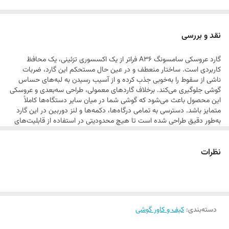
علاوه بر زیبایی خیره‌کننده، این محصول از متریال باکیفیت و نرم ساخته شده
است که علاوه بر قرارگیری راحت در دست، از بدنه گوشی در برابر خط و خش و
نقد و بررسی
ضربات احتمالی محافظت می‌کند. این گارد انتخابی ایده‌آل برای کسانی است
گارد عروسکی سامسونگ A36 فراتر از یک اکسسوری تزئینی، یک محافظ
که می‌خواهند گوشی خود را با شخصیت و سلیقه خاص خود متمایز کنند.
کاربردی است. ساختار منعطف و در عین حال مستحکم این گارد، ضربات
ناشی از سقوط را به‌خوبی جذب کرده و از آسیب رسیدن به لبه‌های حساس
گوشی جلوگیری می‌کند. برخلاف گارد‌های معمولی، طراحی سه‌بعدی و عروسکی
این محصول باعث می‌شود که گوشی شما در میان سایر دستگاه‌ها کاملاً
متمایز باشد. دسترسی به تمامی درگاه‌ها، دکمه‌ها و لنز دوربین در این گارد
به‌طور دقیق طراحی شده است تا هیچ محدودیتی در استفاده از قابلیت‌های
گوشی ایجاد نشود. این محصول با توجه به کیفیت رنگ‌ها و دوام طراحی، برای
استفاده طولانی‌مدت بسیار مناسب است و ظاهر فانتزی آن به مرور زمان
نظرات
کیفیت خود را از دست نمی‌دهد.
دسته‌بندی
:
کیف و کاور گوشی