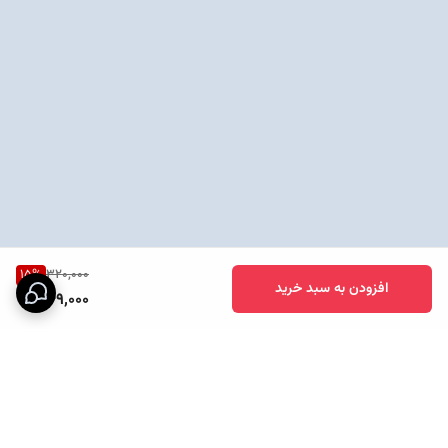
15
%
320,000
افزودن به سبد خرید
269,000