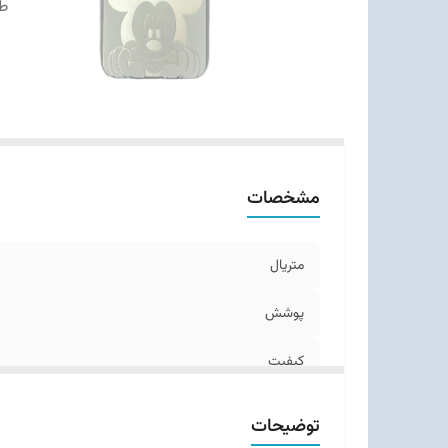
ط
مشخصات
متریال
پوشش
کیفیت
طرح‌های
توضیحات