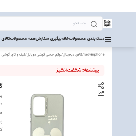
دسته‌بندی محصولات
خانه
پیگیری سفارش
همه محصولات
کالای 
radvinphone
/
کالای دیجیتال
/
لوازم جانبی گوشی موبایل
/
کیف و کاور گوشی
گا
بر
دس
مت
پ
ک