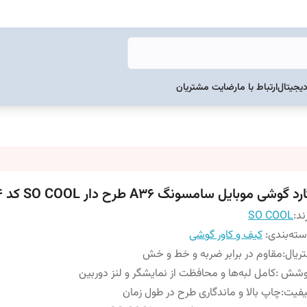
دیجیتال
ارتباط با ما
رضایت مشتریان
رد گوشی موبایل سامسونگ A36 طرح دار SO COOL کد 104
ند:
SO COOL
ته‌بندی
:
کیف و کاور گوشی
ریال
:
مقاوم در برابر ضربه و خط و خش
وشش
:
کامل لبه‌ها و محافظت از نمایشگر و لنز دوربین
یفیت
:
چاپ بالا و ماندگاری طرح در طول زمان