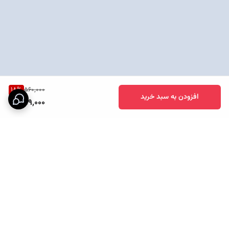
18
%
560,000
افزودن به سبد خرید
459,000
برگشت به بالا