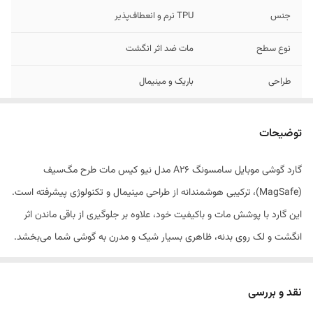
جنس
TPU نرم و انعطاف‌پذیر
نوع سطح
مات ضد اثر انگشت
طراحی
باریک و مینیمال
مقاوم
در برابر ضربه و خط و خش
توضیحات
وزن
سبک و ضخامت کم
گارد گوشی موبایل سامسونگ A26 مدل نیو کیس مات طرح مگ‌سیف
(MagSafe)، ترکیبی هوشمندانه از طراحی مینیمال و تکنولوژی پیشرفته است.
این گارد با پوشش مات و باکیفیت خود، علاوه بر جلوگیری از باقی ماندن اثر
انگشت و لک روی بدنه، ظاهری بسیار شیک و مدرن به گوشی شما می‌بخشد.
ویژگی متمایزکننده این محصول، مجهز بودن به حلقه مغناطیسی داخلی
(MagSafe) است که امکان اتصال بی‌سیم و ایمن انواع اکسسوری‌های
نقد و بررسی
مگ‌سیف، از جمله شارژرهای وایرلس، کیف پول‌های مغناطیسی و