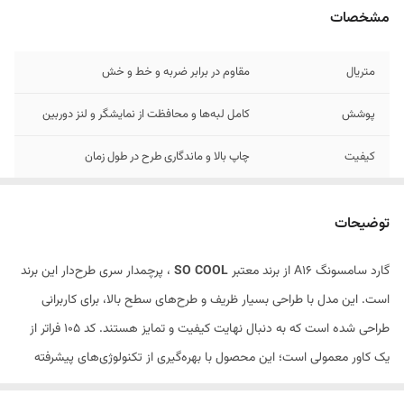
مشخصات
متریال
مقاوم در برابر ضربه و خط و خش
پوشش
کامل لبه‌ها و محافظت از نمایشگر و لنز دوربین
کیفیت
چاپ بالا و ماندگاری طرح در طول زمان
طرح‌های
جذاب و منحصربه‌فرد سری SO COOL
توضیحات
گارد سامسونگ A16 از برند معتبر
SO COOL
، پرچمدار سری طرح‌دار این برند
است. این مدل با طراحی بسیار ظریف و طرح‌های سطح بالا، برای کاربرانی
طراحی شده است که به دنبال نهایت کیفیت و تمایز هستند. کد 105 فراتر از
یک کاور معمولی است؛ این محصول با بهره‌گیری از تکنولوژی‌های پیشرفته
چاپ و ساخت، تجربه‌ای از شکوه و امنیت را به گوشی سامسونگ a36 شما