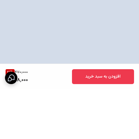
21
%
470,000
افزودن به سبد خرید
368,000