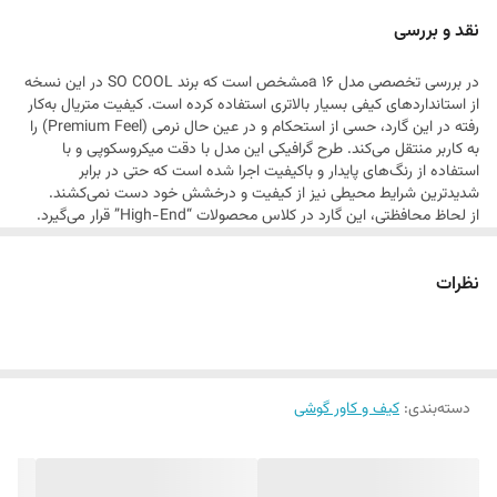
می‌بخشد. اگر به دنبال محصولی هستید که همزمان هم یک اثر هنری باشد و
نقد و بررسی
هم یک سپر دفاعی قدرتمند،
در بررسی تخصصی مدل a 16مشخص است که برند SO COOL در این نسخه
از استانداردهای کیفی بسیار بالاتری استفاده کرده است. کیفیت متریال به‌کار
رفته در این گارد، حسی از استحکام و در عین حال نرمی (Premium Feel) را
به کاربر منتقل می‌کند. طرح گرافیکی این مدل با دقت میکروسکوپی و با
استفاده از رنگ‌های پایدار و باکیفیت اجرا شده است که حتی در برابر
شدیدترین شرایط محیطی نیز از کیفیت و درخشش خود دست نمی‌کشند.
از لحاظ محافظتی، این گارد در کلاس محصولات “High-End” قرار می‌گیرد.
سیستم جذب ضربه در این مدل بهینه شده است تا در صورت برخورد گوشی با
سطح سخت، فشار به طور یکنواخت در تمام بدنه پخش شود و از آسیب به
نظرات
قطعات داخلی جلوگیری کند. لبه‌های اطراف نمایشگر و ماژول دوربین به
گونه‌ای مهندسی شده‌اند که محافظت حداکثری را فراهم کنند، بدون اینکه به
زیبایی ظاهری یا دقت کارکرد دوربین آسیبی وارد شود. همچنین، این گارد به
دلیل داشتن لایه‌ی ضد لک و ضد اثر انگشت، همیشه درخشان و تمیز باقی
می‌ماند که برای یک محصول لوکس، یک ویژگی حیاتی است.
دسته‌بندی
:
کیف و کاور گوشی