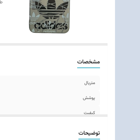
ط
مشخصات
متریال
پوشش
کیفیت
طرح‌های
توضیحات