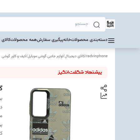
دسته‌بندی محصولات
خانه
پیگیری سفارش
همه محصولات
کالای 
radvinphone
/
کالای دیجیتال
/
لوازم جانبی گوشی موبایل
/
کیف و کاور گوشی
گا
بر
دس
مت
پ
ک