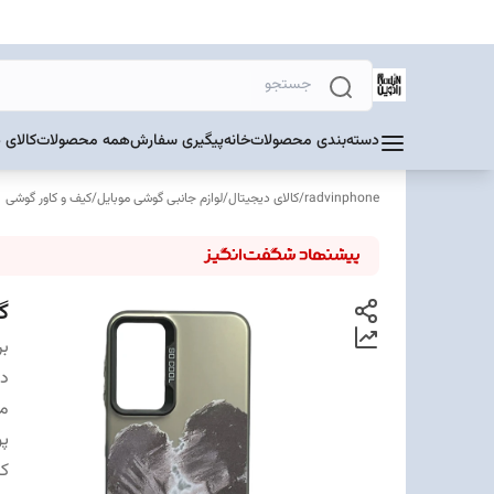
دسته‌بندی محصولات
خانه
پیگیری سفارش
همه محصولات
کالای 
radvinphone
/
کالای دیجیتال
/
لوازم جانبی گوشی موبایل
/
کیف و کاور گوشی
گا
بر
دس
مت
پ
ک