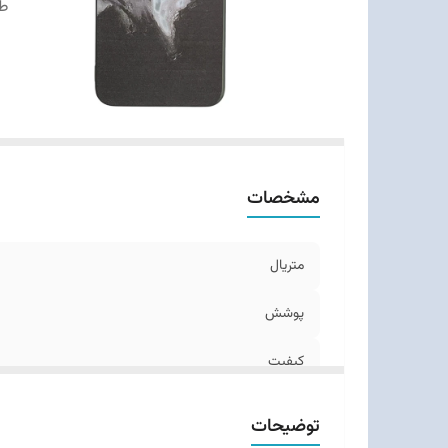
ط
مشخصات
متریال
پوشش
کیفیت
طرح‌های
توضیحات