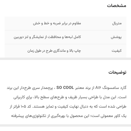
مشخصات
متریال
مقاوم در برابر ضربه و خط و خش
پوشش
کامل لبه‌ها و محافظت از نمایشگر و لنز دوربین
کیفیت
چاپ بالا و ماندگاری طرح در طول زمان
طرح‌های
جذاب و منحصربه‌فرد سری SO COOL
توضیحات
گارد سامسونگ A16 از برند معتبر
SO COOL
، پرچمدار سری طرح‌دار این برند
است. این مدل با طراحی بسیار ظریف و طرح‌های سطح بالا، برای کاربرانی
طراحی شده است که به دنبال نهایت کیفیت و تمایز هستند. کد 105 فراتر از
یک کاور معمولی است؛ این محصول با بهره‌گیری از تکنولوژی‌های پیشرفته
چاپ و ساخت، تجربه‌ای از شکوه و امنیت را به گوشی سامسونگ a36 شما