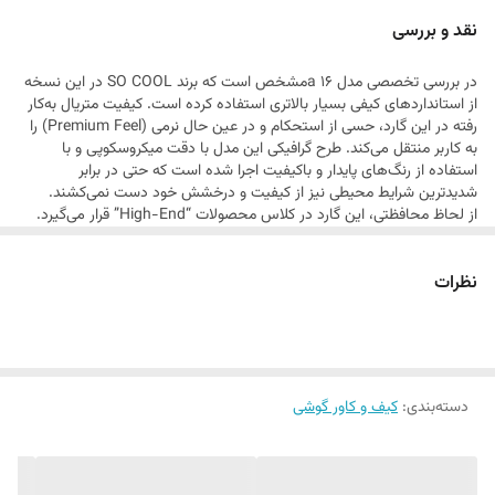
می‌بخشد. اگر به دنبال محصولی هستید که همزمان هم یک اثر هنری باشد و
نقد و بررسی
هم یک سپر دفاعی قدرتمند،
در بررسی تخصصی مدل a 16مشخص است که برند SO COOL در این نسخه
از استانداردهای کیفی بسیار بالاتری استفاده کرده است. کیفیت متریال به‌کار
رفته در این گارد، حسی از استحکام و در عین حال نرمی (Premium Feel) را
به کاربر منتقل می‌کند. طرح گرافیکی این مدل با دقت میکروسکوپی و با
استفاده از رنگ‌های پایدار و باکیفیت اجرا شده است که حتی در برابر
شدیدترین شرایط محیطی نیز از کیفیت و درخشش خود دست نمی‌کشند.
از لحاظ محافظتی، این گارد در کلاس محصولات “High-End” قرار می‌گیرد.
سیستم جذب ضربه در این مدل بهینه شده است تا در صورت برخورد گوشی با
سطح سخت، فشار به طور یکنواخت در تمام بدنه پخش شود و از آسیب به
نظرات
قطعات داخلی جلوگیری کند. لبه‌های اطراف نمایشگر و ماژول دوربین به
گونه‌ای مهندسی شده‌اند که محافظت حداکثری را فراهم کنند، بدون اینکه به
زیبایی ظاهری یا دقت کارکرد دوربین آسیبی وارد شود. همچنین، این گارد به
دلیل داشتن لایه‌ی ضد لک و ضد اثر انگشت، همیشه درخشان و تمیز باقی
می‌ماند که برای یک محصول لوکس، یک ویژگی حیاتی است.
دسته‌بندی
:
کیف و کاور گوشی