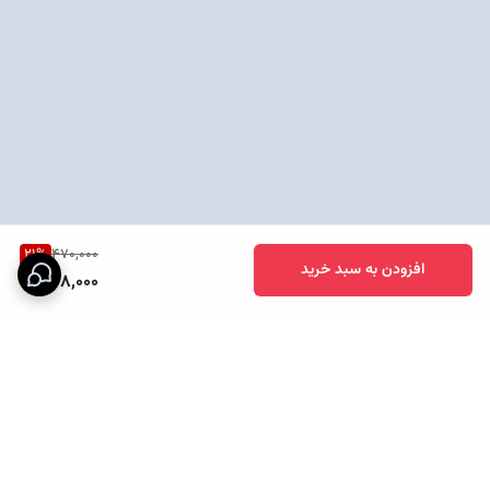
21
%
470,000
افزودن به سبد خرید
368,000