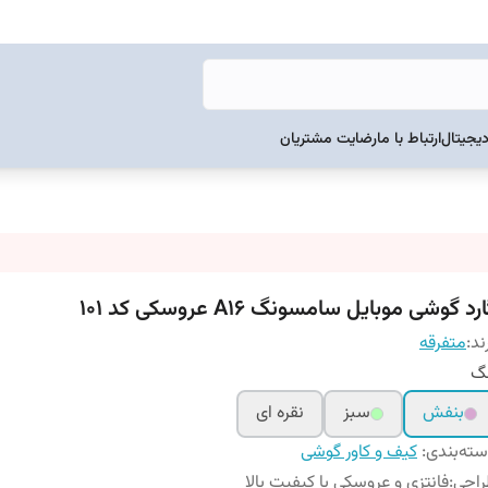
دیجیتال
ارتباط با ما
رضایت مشتریان
رد گوشی موبایل سامسونگ A16 عروسکی کد 101
ند:
متفرقه
گ‌
بنفش
سبز
نقره ای
ته‌بندی
:
کیف و کاور گوشی
راحی
:
فانتزی و عروسکی با کیفیت بالا