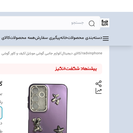
دسته‌بندی محصولات
خانه
پیگیری سفارش
همه محصولات
کالای 
radvinphone
/
کالای دیجیتال
/
لوازم جانبی گوشی موبایل
/
کیف و کاور گوشی
گا
بر
رن
دس
ط