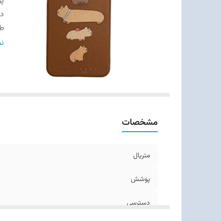
پ
د
ط
سا
نم
م
مشخصات
متریال
پوشش
دسترسی