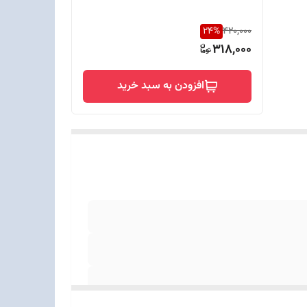
24
%
420,000
318,000
افزودن به سبد خرید