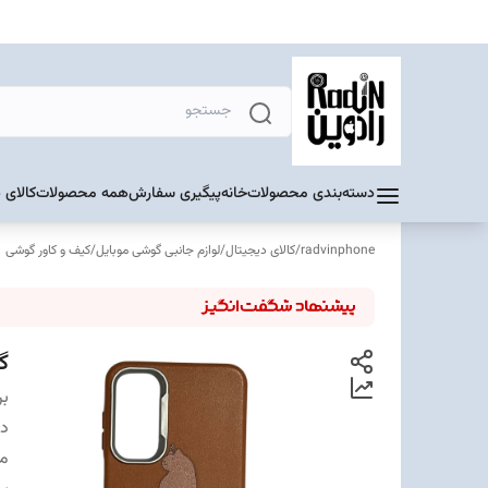
دسته‌بندی محصولات
خانه
پیگیری سفارش
همه محصولات
کالای 
radvinphone
/
کالای دیجیتال
/
لوازم جانبی گوشی موبایل
/
کیف و کاور گوشی
گا
بر
دس
مت