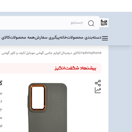
دسته‌بندی محصولات
خانه
پیگیری سفارش
همه محصولات
کالای 
radvinphone
/
کالای دیجیتال
/
لوازم جانبی گوشی موبایل
/
کیف و کاور گوشی
گا
بر
دس
ج
م
ض