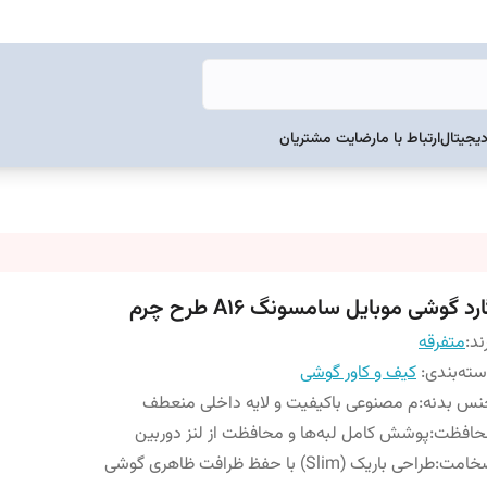
دیجیتال
ارتباط با ما
رضایت مشتریان
رد گوشی موبایل سامسونگ A16 طرح چرم
ند:
متفرقه
ته‌بندی
:
کیف و کاور گوشی
نس بدنه
:
م مصنوعی باکیفیت و لایه داخلی منعطف
حافظت
:
پوشش کامل لبه‌ها و محافظت از لنز دوربین
خامت
:
طراحی باریک (Slim) با حفظ ظرافت ظاهری گوشی