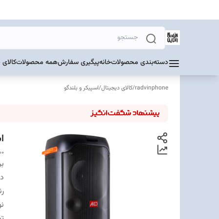
دسته‌بندی محصولات
خانه
پیگیری سفارش
همه محصولات
کالای 
radvinphone
/
کالای دیجیتال
/
اسپیکر و بلندگو
اس
00
بر
دس
ر
نو
تو