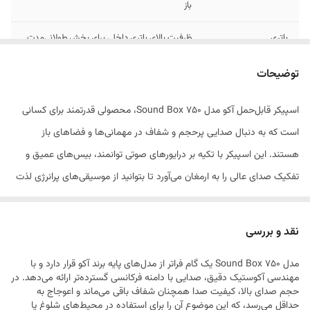
باز
باتری
ظرفیت بالای باتری داخلی برای پخش طولانی‌مدت
کیفیت صدا
بیس عمیق و تفکیک عالی فرکانس‌ها
توضیحات
طراحی بدنه
مستحکم و بادوام با ساختار ارگونومیک برای حمل
اسپیکر قابل‌حمل آکو مدل Sound Box 750، محصولی قدرتمند برای کسانی
است که به دنبال صدایی پرحجم و شفاف در مهمانی‌ها و فضاهای باز
دسترسی
کلیدهای مدیریتی برای کنترل کامل پخش و صدا
هستند. این اسپیکر با تکیه بر درایورهای صوتی توانمند، بیس‌های عمیق و
سازگاری
اتصال سریع و پایدار با انواع دستگاه‌های هوشمند
تفکیک صدای عالی را به ارمغان می‌آورد تا بتوانید از موسیقی‌های پرانرژی لذت
ببرید. Sound Box 750 با طراحی استوار و قابلیت حمل آسان، همراهی
مطمئن برای لحظات پرشور شماست. علاوه بر اتصال بی‌سیم پرسرعت،
نقد و بررسی
امکانات متنوعی برای پخش مستقیم موسیقی در این دستگاه گنجانده شده
مدل Sound Box 750 یک گام فراتر از مدل‌های پایه برند آکو قرار دارد و با
است تا محدودیتی در انتخاب منبع پخش نداشته باشید.
مهندسی آکوستیک دقیق، صدایی با دامنه فرکانسی گسترده‌تر ارائه می‌دهد. در
حجم صدای بالا، کیفیت صدا همچنان شفاف باقی می‌ماند و اعوجاج به
حداقل می‌رسد، که این موضوع آن را برای استفاده در محیط‌های شلوغ یا