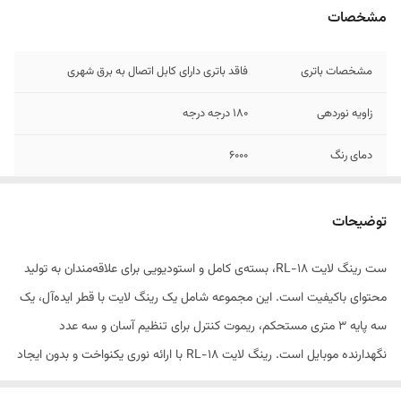
مشخصات
مشخصات باتری
فاقد باتری دارای کابل اتصال به برق شهری
زاویه نوردهی
180 درجه درجه
دمای رنگ
6000
استاندارد نوردهی
72
توضیحات
اقلام همراه
ینگ لایت RL-18، سه پایه ۳ متری، ریموت کنترل،
۳ عدد نگهدارنده موبایل
ست رینگ لایت RL-18، بسته‌ی کامل و استودیویی برای علاقه‌مندان به تولید
محتوای باکیفیت است. این مجموعه شامل یک رینگ لایت با قطر ایده‌آل، یک
منبع تغذیه
اتصال مستقیم به برق شهری برای کارکرد پایدار
سه پایه ۳ متری مستحکم، ریموت کنترل برای تنظیم آسان و سه عدد
ارتفاع سه پایه
قابل تنظیم تا ۳ متر، ایده‌آل برای نورپردازی از بالا یا
نگهدارنده موبایل است. رینگ لایت RL-18 با ارائه نوری یکنواخت و بدون ایجاد
فواصل دور
سایه‌های مزاحم، امکان خلق تصاویر و ویدئوهایی حرفه‌ای را در استودیوهای