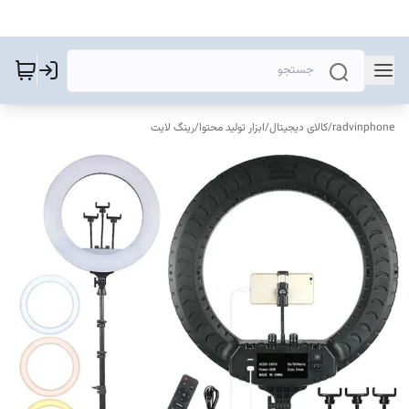
radvinphone
/
کالای دیجیتال
/
ابزار تولید محتوا
/
رینگ لایت