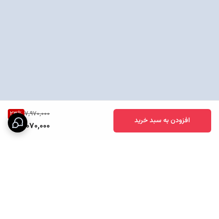
23
%
7,970,000
افزودن به سبد خرید
6,070,000