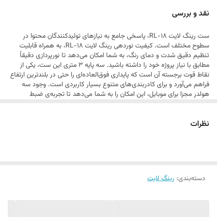
خانگی یا محیط‌های عکاسی فراهم می‌کند. سه پایه بلند آن، انعطاف‌پذیری
نقد و بررسی
بالایی در انتخاب زاویه نوردهی و دوری از سوژه ایجاد کرده و نگه‌دارنده‌های
ست رینگ لایت RL-18، پاسخی جامع به نیازهای تولیدکنندگان محتوا در
متعدد، امکان ضبط همزمان با چند دوربین یا گوشی را میسر می‌سازند.
سطوح مختلف است. کیفیت نوردهی رینگ لایت RL-18، به همراه قابلیت
تنظیم دقیق شدت و دمای رنگ، به شما امکان می‌دهد تا نورپردازی دقیقاً
مطابق با نیاز پروژه خود را داشته باشید. سه پایه ۳ متری این ست، یکی از
نقاط قوت برجسته آن است که پایداری فوق‌العاده‌ای را حتی در بلندترین ارتفاع
فراهم می‌آورد و برای کادربندی‌های متنوع بسیار کاربردی است. وجود سه
هولدر مجزا برای موبایل، این امکان را به شما می‌دهد تا تجربه‌ی ضبط
چنددوربینه داشته باشید یا در حین ضبط، همزمان از دستگاه‌های دیگر نیز
استفاده کنید. این مجموعه، ابزاری ایده‌آل برای رسیدن به سطح بعدی در تولید
نظرات
محتوای بصری است.
دسته‌بندی
:
رینگ لایت