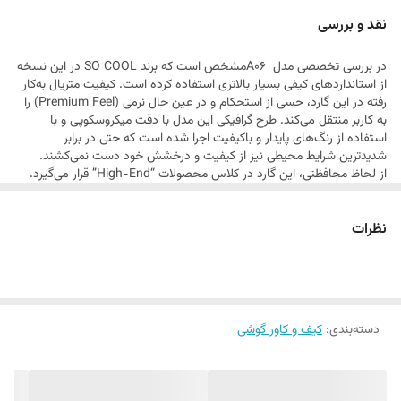
می‌بخشد. اگر به دنبال محصولی هستید که همزمان هم یک اثر هنری باشد و
نقد و بررسی
هم یک سپر دفاعی قدرتمند،
در بررسی تخصصی مدل A06مشخص است که برند SO COOL در این نسخه
از استانداردهای کیفی بسیار بالاتری استفاده کرده است. کیفیت متریال به‌کار
رفته در این گارد، حسی از استحکام و در عین حال نرمی (Premium Feel) را
به کاربر منتقل می‌کند. طرح گرافیکی این مدل با دقت میکروسکوپی و با
استفاده از رنگ‌های پایدار و باکیفیت اجرا شده است که حتی در برابر
شدیدترین شرایط محیطی نیز از کیفیت و درخشش خود دست نمی‌کشند.
از لحاظ محافظتی، این گارد در کلاس محصولات “High-End” قرار می‌گیرد.
سیستم جذب ضربه در این مدل بهینه شده است تا در صورت برخورد گوشی با
سطح سخت، فشار به طور یکنواخت در تمام بدنه پخش شود و از آسیب به
نظرات
قطعات داخلی جلوگیری کند. لبه‌های اطراف نمایشگر و ماژول دوربین به
گونه‌ای مهندسی شده‌اند که محافظت حداکثری را فراهم کنند، بدون اینکه به
زیبایی ظاهری یا دقت کارکرد دوربین آسیبی وارد شود. همچنین، این گارد به
دلیل داشتن لایه‌ی ضد لک و ضد اثر انگشت، همیشه درخشان و تمیز باقی
می‌ماند که برای یک محصول لوکس، یک ویژگی حیاتی است.
دسته‌بندی
:
کیف و کاور گوشی