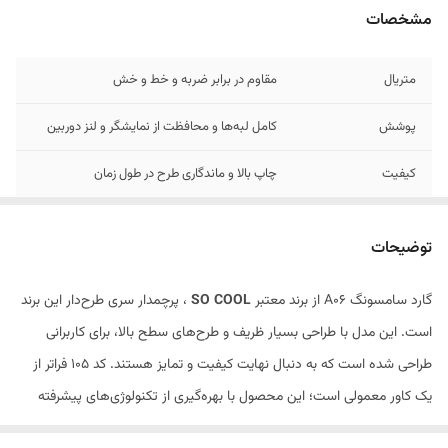
مشخصات
متریال
مقاوم در برابر ضربه و خط و خش
پوشش
کامل لبه‌ها و محافظت از نمایشگر و لنز دوربین
کیفیت
چاپ بالا و ماندگاری طرح در طول زمان
طرح‌های
جذاب و منحصربه‌فرد سری SO COOL
توضیحات
گارد سامسونگ A06 از برند معتبر
SO COOL
، پرچمدار سری طرح‌دار این برند
است. این مدل با طراحی بسیار ظریف و طرح‌های سطح بالا، برای کاربرانی
طراحی شده است که به دنبال نهایت کیفیت و تمایز هستند. کد 105 فراتر از
یک کاور معمولی است؛ این محصول با بهره‌گیری از تکنولوژی‌های پیشرفته
چاپ و ساخت، تجربه‌ای از شکوه و امنیت را به گوشی سامسونگ a36 شما