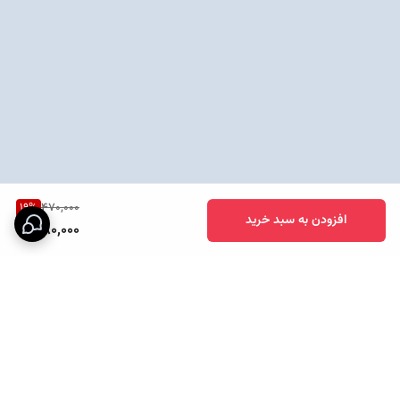
19
%
470,000
افزودن به سبد خرید
380,000