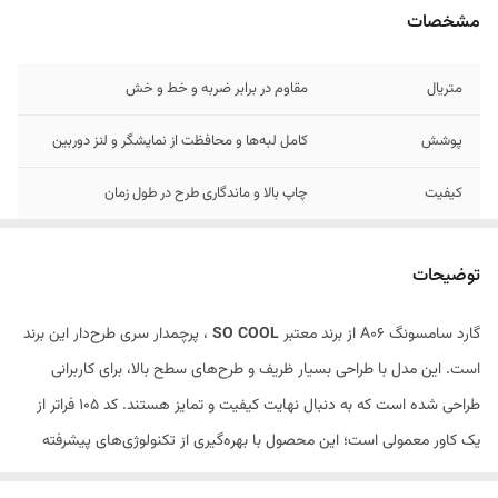
مشخصات
متریال
مقاوم در برابر ضربه و خط و خش
پوشش
کامل لبه‌ها و محافظت از نمایشگر و لنز دوربین
کیفیت
چاپ بالا و ماندگاری طرح در طول زمان
طرح‌های
جذاب و منحصربه‌فرد سری SO COOL
توضیحات
گارد سامسونگ A06 از برند معتبر
SO COOL
، پرچمدار سری طرح‌دار این برند
است. این مدل با طراحی بسیار ظریف و طرح‌های سطح بالا، برای کاربرانی
طراحی شده است که به دنبال نهایت کیفیت و تمایز هستند. کد 105 فراتر از
یک کاور معمولی است؛ این محصول با بهره‌گیری از تکنولوژی‌های پیشرفته
چاپ و ساخت، تجربه‌ای از شکوه و امنیت را به گوشی سامسونگ a36 شما