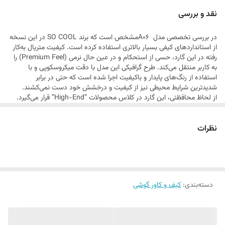
می‌بخشد. اگر به دنبال محصولی هستید که همزمان هم یک اثر هنری باشد و
نقد و بررسی
هم یک سپر دفاعی قدرتمند،
در بررسی تخصصی مدل A06مشخص است که برند SO COOL در این نسخه
از استانداردهای کیفی بسیار بالاتری استفاده کرده است. کیفیت متریال به‌کار
رفته در این گارد، حسی از استحکام و در عین حال نرمی (Premium Feel) را
به کاربر منتقل می‌کند. طرح گرافیکی این مدل با دقت میکروسکوپی و با
استفاده از رنگ‌های پایدار و باکیفیت اجرا شده است که حتی در برابر
شدیدترین شرایط محیطی نیز از کیفیت و درخشش خود دست نمی‌کشند.
از لحاظ محافظتی، این گارد در کلاس محصولات “High-End” قرار می‌گیرد.
سیستم جذب ضربه در این مدل بهینه شده است تا در صورت برخورد گوشی با
سطح سخت، فشار به طور یکنواخت در تمام بدنه پخش شود و از آسیب به
نظرات
قطعات داخلی جلوگیری کند. لبه‌های اطراف نمایشگر و ماژول دوربین به
گونه‌ای مهندسی شده‌اند که محافظت حداکثری را فراهم کنند، بدون اینکه به
زیبایی ظاهری یا دقت کارکرد دوربین آسیبی وارد شود. همچنین، این گارد به
دلیل داشتن لایه‌ی ضد لک و ضد اثر انگشت، همیشه درخشان و تمیز باقی
می‌ماند که برای یک محصول لوکس، یک ویژگی حیاتی است.
دسته‌بندی
:
کیف و کاور گوشی