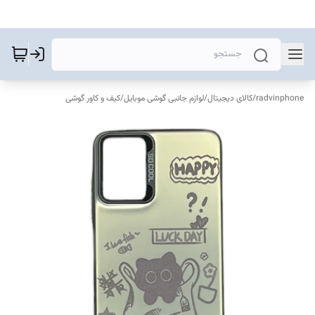
radvinphone
/
کالای دیجیتال
/
لوازم جانبی گوشی موبایل
/
کیف و کاور گوشی