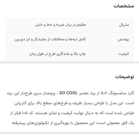
مشخصات
متریال
مقاوم در برابر ضربه و خط و خش
پوشش
کامل لبه‌ها و محافظت از نمایشگر و لنز دوربین
کیفیت
چاپ بالا و ماندگاری طرح در طول زمان
طرح‌های
جذاب و منحصربه‌فرد سری SO COOL
توضیحات
گارد سامسونگ A06 از برند معتبر
SO COOL
، پرچمدار سری طرح‌دار این برند
است. این مدل با طراحی بسیار ظریف و طرح‌های سطح بالا، برای کاربرانی
طراحی شده است که به دنبال نهایت کیفیت و تمایز هستند. کد 105 فراتر از
یک کاور معمولی است؛ این محصول با بهره‌گیری از تکنولوژی‌های پیشرفته
چاپ و ساخت، تجربه‌ای از شکوه و امنیت را به گوشی سامسونگ a36 شما