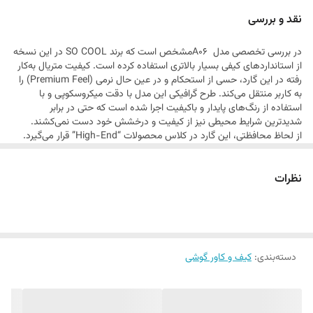
می‌بخشد. اگر به دنبال محصولی هستید که همزمان هم یک اثر هنری باشد و
نقد و بررسی
هم یک سپر دفاعی قدرتمند،
در بررسی تخصصی مدل A06مشخص است که برند SO COOL در این نسخه
از استانداردهای کیفی بسیار بالاتری استفاده کرده است. کیفیت متریال به‌کار
رفته در این گارد، حسی از استحکام و در عین حال نرمی (Premium Feel) را
به کاربر منتقل می‌کند. طرح گرافیکی این مدل با دقت میکروسکوپی و با
استفاده از رنگ‌های پایدار و باکیفیت اجرا شده است که حتی در برابر
شدیدترین شرایط محیطی نیز از کیفیت و درخشش خود دست نمی‌کشند.
از لحاظ محافظتی، این گارد در کلاس محصولات “High-End” قرار می‌گیرد.
سیستم جذب ضربه در این مدل بهینه شده است تا در صورت برخورد گوشی با
سطح سخت، فشار به طور یکنواخت در تمام بدنه پخش شود و از آسیب به
نظرات
قطعات داخلی جلوگیری کند. لبه‌های اطراف نمایشگر و ماژول دوربین به
گونه‌ای مهندسی شده‌اند که محافظت حداکثری را فراهم کنند، بدون اینکه به
زیبایی ظاهری یا دقت کارکرد دوربین آسیبی وارد شود. همچنین، این گارد به
دلیل داشتن لایه‌ی ضد لک و ضد اثر انگشت، همیشه درخشان و تمیز باقی
می‌ماند که برای یک محصول لوکس، یک ویژگی حیاتی است.
دسته‌بندی
:
کیف و کاور گوشی