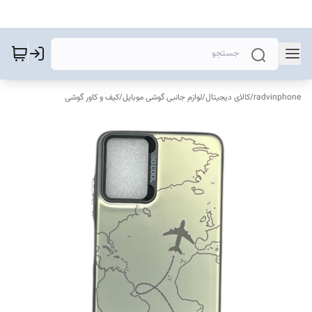
radvinphone
/
کالای دیجیتال
/
لوازم جانبی گوشی موبایل
/
کیف و کاور گوشی