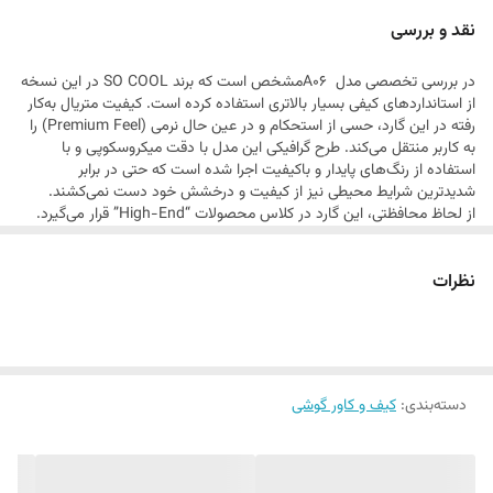
می‌بخشد. اگر به دنبال محصولی هستید که همزمان هم یک اثر هنری باشد و
نقد و بررسی
هم یک سپر دفاعی قدرتمند،
در بررسی تخصصی مدل A06مشخص است که برند SO COOL در این نسخه
از استانداردهای کیفی بسیار بالاتری استفاده کرده است. کیفیت متریال به‌کار
رفته در این گارد، حسی از استحکام و در عین حال نرمی (Premium Feel) را
به کاربر منتقل می‌کند. طرح گرافیکی این مدل با دقت میکروسکوپی و با
استفاده از رنگ‌های پایدار و باکیفیت اجرا شده است که حتی در برابر
شدیدترین شرایط محیطی نیز از کیفیت و درخشش خود دست نمی‌کشند.
از لحاظ محافظتی، این گارد در کلاس محصولات “High-End” قرار می‌گیرد.
سیستم جذب ضربه در این مدل بهینه شده است تا در صورت برخورد گوشی با
سطح سخت، فشار به طور یکنواخت در تمام بدنه پخش شود و از آسیب به
نظرات
قطعات داخلی جلوگیری کند. لبه‌های اطراف نمایشگر و ماژول دوربین به
گونه‌ای مهندسی شده‌اند که محافظت حداکثری را فراهم کنند، بدون اینکه به
زیبایی ظاهری یا دقت کارکرد دوربین آسیبی وارد شود. همچنین، این گارد به
دلیل داشتن لایه‌ی ضد لک و ضد اثر انگشت، همیشه درخشان و تمیز باقی
می‌ماند که برای یک محصول لوکس، یک ویژگی حیاتی است.
دسته‌بندی
:
کیف و کاور گوشی