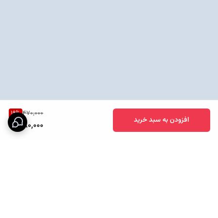
19
%
470,000
افزودن به سبد خرید
380,000