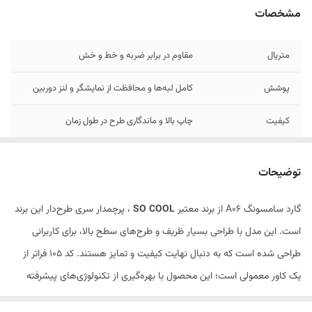
مشخصات
متریال
مقاوم در برابر ضربه و خط و خش
پوشش
کامل لبه‌ها و محافظت از نمایشگر و لنز دوربین
کیفیت
چاپ بالا و ماندگاری طرح در طول زمان
طرح‌های
جذاب و منحصربه‌فرد سری SO COOL
توضیحات
گارد سامسونگ A06 از برند معتبر
SO COOL
، پرچمدار سری طرح‌دار این برند
است. این مدل با طراحی بسیار ظریف و طرح‌های سطح بالا، برای کاربرانی
طراحی شده است که به دنبال نهایت کیفیت و تمایز هستند. کد 105 فراتر از
یک کاور معمولی است؛ این محصول با بهره‌گیری از تکنولوژی‌های پیشرفته
چاپ و ساخت، تجربه‌ای از شکوه و امنیت را به گوشی سامسونگ a36 شما