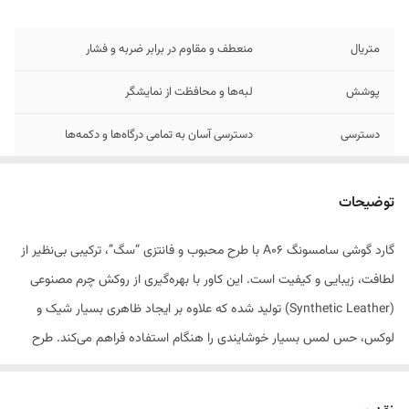
متریال
منعطف و مقاوم در برابر ضربه و فشار
پوشش
لبه‌ها و محافظت از نمایشگر
دسترسی
دسترسی آسان به تمامی درگاه‌ها و دکمه‌ها
طراحی
ارگونومیک و سبک برای استفاده راحت
توضیحات
سازگاری
کامل با ابعاد گوشی سامسونگ A06
گارد گوشی سامسونگ A06 با طرح محبوب و فانتزی “سگ”، ترکیبی بی‌نظیر از
مقاومت
بالا در برابر خط و خش و استفاده طولانی‌مدت
لطافت، زیبایی و کیفیت است. این کاور با بهره‌گیری از روکش چرم مصنوعی
(Synthetic Leather) تولید شده که علاوه بر ایجاد ظاهری بسیار شیک و
لوکس، حس لمس بسیار خوشایندی را هنگام استفاده فراهم می‌کند. طرح
کیتی با دقت بالا و رنگ‌های جذاب روی سطح چرمی چاپ شده است که باعث
می‌شود گوشی شما از یک دستگاه معمولی، به یک اکسسوری مد و فانتزی