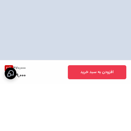
21
%
470,000
افزودن به سبد خرید
369,000