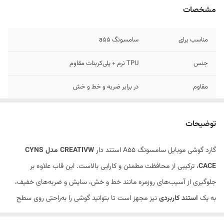
مشخصات
مناسب برای
سامسونگ a55
جنس
TPU نرم + پلی‌کربنات مقاوم
مقاوم
در برابر ضربه و خط و خش
طراحی
ارگونومیک و خوش‌دست
توضیحات
وزن
مناسب با ضخامت استاندارد
گارد گوشی موبایل سامسونگ A55 استند دار
CREATIVW مدل CYNS
CACE
، ترکیبی از محافظت مطمئن و کارایی بالاست. این قاب علاوه بر
جلوگیری از آسیب‌های روزمره مانند خط و خش، سایش و ضربه‌های خفیف،
به یک
استند کاربردی
نیز مجهز است تا بتوانید گوشی را به‌راحتی روی سطح
قرار دهید و بدون نیاز به نگه‌داشتن آن، از محتواهای مختلف استفاده کنید.