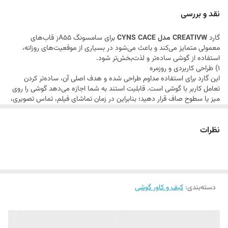
این مدل برای افرادی مناسب است که به دنبال قابی شیک، کاربردی و مناسب
نقد و بررسی
استفاده روزمره هستند. طراحی آن به‌گونه‌ای است که دسترسی به دکمه‌ها،
گارد
CREATIVW مدل CYNS CACE
برای سامسونگ A55ز قاب‌های
پورت شارژ و دوربین بدون محدودیت انجام شود و گوشی در حالت نصب‌شده،
معمولی متمایز می‌کند و باعث می‌شود در بسیاری از موقعیت‌های روزانه،
همچنان خوش‌دست و قابل استفاده باقی بماند.
استفاده از گوشی ساده‌تر و لذت‌بخش‌تر شود.
1) طراحی کاربردی و روزمره
این گارد برای استفاده مداوم طراحی شده و هدف اصلی آن، ساده‌تر کردن
تعامل کاربر با گوشی است. قابلیت استند به شما اجازه می‌دهد گوشی را روی
میز یا سطوح صاف قرار دهید؛ بنابراین در زمان تماشای فیلم، تماس تصویری،
مطالعه یا حتی چک کردن اعلان‌ها، نیازی به نگه داشتن مداوم گوشی در دست
نیست.
2) محافظت قابل قبول برای استفاده عادی
نظرات
در یک قاب خوب، محافظت فقط به بدنه محدود نمی‌شود. طراحی مناسب
لبه‌ها، قرارگیری دقیق دور گوشی و پوشش بخش‌های حساس کمک می‌کند تا
گوشی در برابر برخوردهای روزمره محافظت شود. این موضوع برای کاربران
سامسونگ A06 که می‌خواهند ظاهر دستگاه حفظ شود، اهمیت زیادی دارد.
قاب می‌تواند از ایجاد خط و خش روی پشت گوشی و کاهش آسیب ناشی از
دسته‌بندی
:
کیف و کاور گوشی
تماس با سطوح سخت جلوگیری کند.
3) استند؛ مزیت مهم محصول
استند داخلی یا تعبیه‌شده در این مدل، یکی از ویژگی‌های کلیدی آن است. این
قابلیت باعث می‌شود گوشی را در زاویه‌ای مناسب قرار دهید و تجربه بهتری در