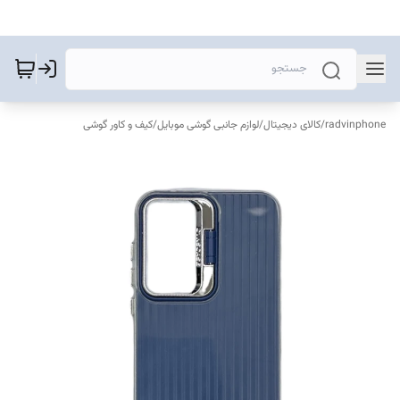
radvinphone
/
کالای دیجیتال
/
لوازم جانبی گوشی موبایل
/
کیف و کاور گوشی