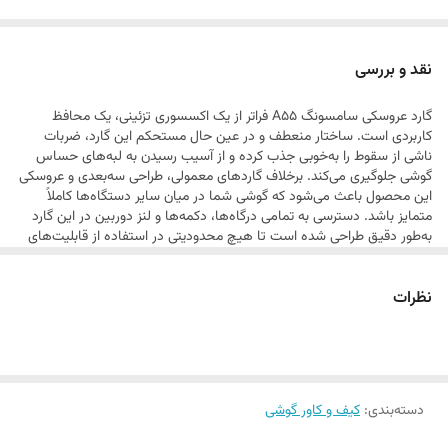
علاوه بر زیبایی خیره‌کننده، این محصول از متریال باکیفیت و نرم ساخته شده
است که علاوه بر قرارگیری راحت در دست، از بدنه گوشی در برابر خط و خش و
نقد و بررسی
ضربات احتمالی محافظت می‌کند. این گارد انتخابی ایده‌آل برای کسانی است
گارد عروسکی سامسونگ A55 فراتر از یک اکسسوری تزئینی، یک محافظ
که می‌خواهند گوشی خود را با شخصیت و سلیقه خاص خود متمایز کنند.
کاربردی است. ساختار منعطف و در عین حال مستحکم این گارد، ضربات
ناشی از سقوط را به‌خوبی جذب کرده و از آسیب رسیدن به لبه‌های حساس
گوشی جلوگیری می‌کند. برخلاف گارد‌های معمولی، طراحی سه‌بعدی و عروسکی
این محصول باعث می‌شود که گوشی شما در میان سایر دستگاه‌ها کاملاً
متمایز باشد. دسترسی به تمامی درگاه‌ها، دکمه‌ها و لنز دوربین در این گارد
به‌طور دقیق طراحی شده است تا هیچ محدودیتی در استفاده از قابلیت‌های
گوشی ایجاد نشود. این محصول با توجه به کیفیت رنگ‌ها و دوام طراحی، برای
استفاده طولانی‌مدت بسیار مناسب است و ظاهر فانتزی آن به مرور زمان
نظرات
کیفیت خود را از دست نمی‌دهد.
دسته‌بندی
:
کیف و کاور گوشی