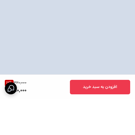
12
%
320,000
افزودن به سبد خرید
280,000