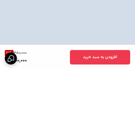
21
%
380,000
افزودن به سبد خرید
300,000
برگشت به بالا