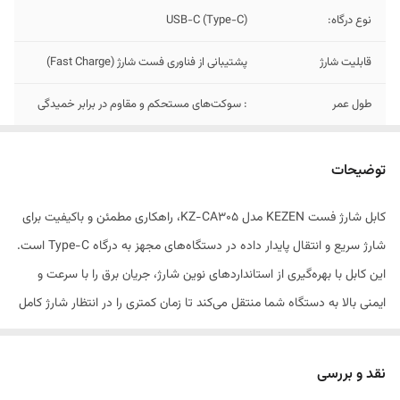
نوع درگاه:
USB-C (Type-C)
قابلیت شارژ
پشتیبانی از فناوری فست شارژ (Fast Charge)
طول عمر
: سوکت‌های مستحکم و مقاوم در برابر خمیدگی
سازگاری
مناسب برای انواع گوشی‌های هوشمند، تبلت‌ها و
گجت‌های دارای درگاه Type-C
توضیحات
کابل شارژ فست KEZEN مدل KZ-CA305، راهکاری مطمئن و باکیفیت برای
شارژ سریع و انتقال پایدار داده در دستگاه‌های مجهز به درگاه Type-C است.
این کابل با بهره‌گیری از استانداردهای نوین شارژ، جریان برق را با سرعت و
ایمنی بالا به دستگاه شما منتقل می‌کند تا زمان کمتری را در انتظار شارژ کامل
سپری کنید. طراحی سفید و مینیمال این محصول در کنار متریال منعطف و
مقاوم به‌کاررفته در روکش آن، تجربه‌ای ایده‌آل برای استفاده‌های روزمره، چه
نقد و بررسی
در خانه و چه در محل کار، فراهم آورده است.