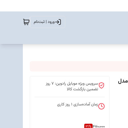
ورود | ثبت‌نام
شی موبایل سامسونگ A35 استند دار CREATIVW مدل
سرویس ویژه موبایل رادوین: 7 روز
تضمین بازگشت کالا
زمان آماده‌سازی
1
روز کاری
21
%
470,000