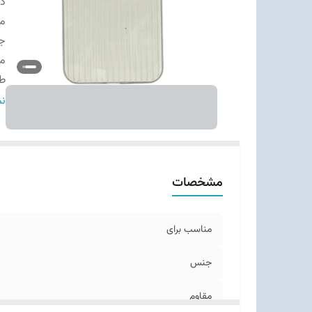
دس
من
ج
مق
ط
وز
نم
مشخصات
مناسب برای
جنس
مقاوم