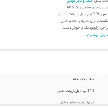
ته‌بندی
:
کیف و کاور گوشی
اسب برای
:
سامسونگ A35
نس
:
TPU نرم + پلی‌کربنات مقاوم
اوم
:
در برابر ضربه و خط و خش
راحی
:
ارگونومیک و خوش‌دست
ن
:
مناسب با ضخامت استاندارد
ایش بیشتر
سامسونگ A35
TPU نرم + پلی‌کربنات مقاوم
در برابر ضربه و خط و خش