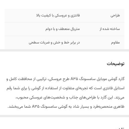
طراحی
فانتزی و عروسکی با کیفیت بالا
ساخته شده از
متریال منعطف و با دوام
مقاوم
در برابر خط و خش و ضربات سطحی
مناسب برای
کاربران نوجوان و علاقه‌مندان به استایل فانتزی
توضیحات
گارد گوشی موبایل سامسونگ A35 طرح عروسکی، ترکیبی از محافظت کامل و
استایل فانتزی است که تجربه‌ای متفاوت از استفاده از گوشی را برای شما رقم
می‌زند. این گارد با طراحی‌های جذاب و شخصیت‌های عروسکی محبوب،
ظاهری منحصر‌به‌فرد و بسیار شاد به گوشی سامسونگ A35 شما می‌بخشد.
علاوه بر زیبایی خیره‌کننده، این محصول از متریال باکیفیت و نرم ساخته شده
است که علاوه بر قرارگیری راحت در دست، از بدنه گوشی در برابر خط و خش و