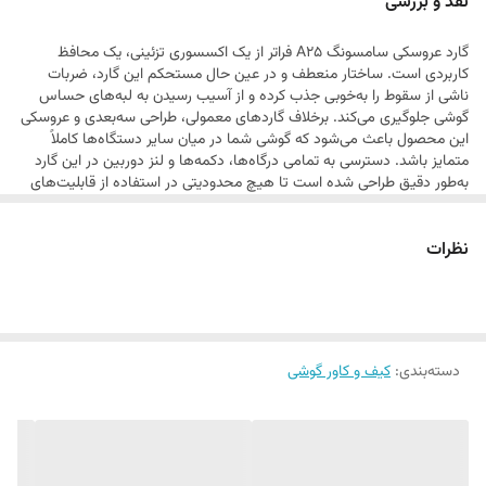
نقد و بررسی
ضربات احتمالی محافظت می‌کند. این گارد انتخابی ایده‌آل برای کسانی است
گارد عروسکی سامسونگ A25 فراتر از یک اکسسوری تزئینی، یک محافظ
که می‌خواهند گوشی خود را با شخصیت و سلیقه خاص خود متمایز کنند.
کاربردی است. ساختار منعطف و در عین حال مستحکم این گارد، ضربات
ناشی از سقوط را به‌خوبی جذب کرده و از آسیب رسیدن به لبه‌های حساس
گوشی جلوگیری می‌کند. برخلاف گارد‌های معمولی، طراحی سه‌بعدی و عروسکی
این محصول باعث می‌شود که گوشی شما در میان سایر دستگاه‌ها کاملاً
متمایز باشد. دسترسی به تمامی درگاه‌ها، دکمه‌ها و لنز دوربین در این گارد
به‌طور دقیق طراحی شده است تا هیچ محدودیتی در استفاده از قابلیت‌های
گوشی ایجاد نشود. این محصول با توجه به کیفیت رنگ‌ها و دوام طراحی، برای
استفاده طولانی‌مدت بسیار مناسب است و ظاهر فانتزی آن به مرور زمان
نظرات
کیفیت خود را از دست نمی‌دهد.
دسته‌بندی
:
کیف و کاور گوشی