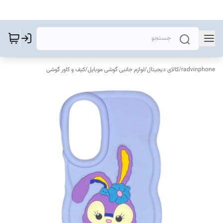
radvinphone
/
کالای دیجیتال
/
لوازم جانبی گوشی موبایل
/
کیف و کاور گوشی