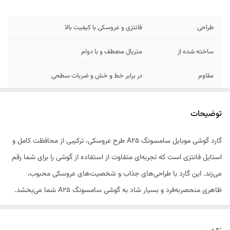
طراحی
فانتزی و عروسکی با کیفیت بالا
ساخته شده از
متریال منعطف و با دوام
مقاوم
در برابر خط و خش و ضربات سطحی
مناسب برای
کاربران نوجوان و علاقه‌مندان به استایل فانتزی
توضیحات
گارد گوشی موبایل سامسونگ A25 طرح عروسکی، ترکیبی از محافظت کامل و
استایل فانتزی است که تجربه‌ای متفاوت از استفاده از گوشی را برای شما رقم
می‌زند. این گارد با طراحی‌های جذاب و شخصیت‌های عروسکی محبوب،
ظاهری منحصر‌به‌فرد و بسیار شاد به گوشی سامسونگ A25 شما می‌بخشد.
علاوه بر زیبایی خیره‌کننده، این محصول از متریال باکیفیت و نرم ساخته شده
است که علاوه بر قرارگیری راحت در دست، از بدنه گوشی در برابر خط و خش و