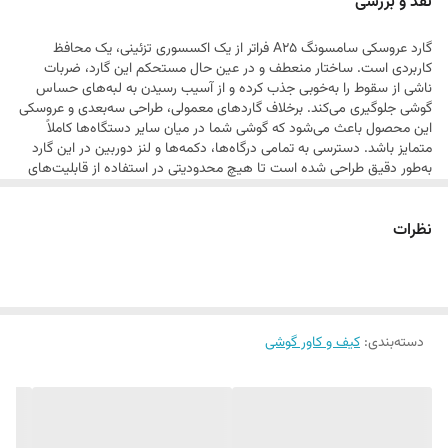
نقد و بررسی
ضربات احتمالی محافظت می‌کند. این گارد انتخابی ایده‌آل برای کسانی است
گارد عروسکی سامسونگ A25 فراتر از یک اکسسوری تزئینی، یک محافظ
که می‌خواهند گوشی خود را با شخصیت و سلیقه خاص خود متمایز کنند.
کاربردی است. ساختار منعطف و در عین حال مستحکم این گارد، ضربات
ناشی از سقوط را به‌خوبی جذب کرده و از آسیب رسیدن به لبه‌های حساس
گوشی جلوگیری می‌کند. برخلاف گارد‌های معمولی، طراحی سه‌بعدی و عروسکی
این محصول باعث می‌شود که گوشی شما در میان سایر دستگاه‌ها کاملاً
متمایز باشد. دسترسی به تمامی درگاه‌ها، دکمه‌ها و لنز دوربین در این گارد
به‌طور دقیق طراحی شده است تا هیچ محدودیتی در استفاده از قابلیت‌های
گوشی ایجاد نشود. این محصول با توجه به کیفیت رنگ‌ها و دوام طراحی، برای
استفاده طولانی‌مدت بسیار مناسب است و ظاهر فانتزی آن به مرور زمان
نظرات
کیفیت خود را از دست نمی‌دهد.
دسته‌بندی
:
کیف و کاور گوشی