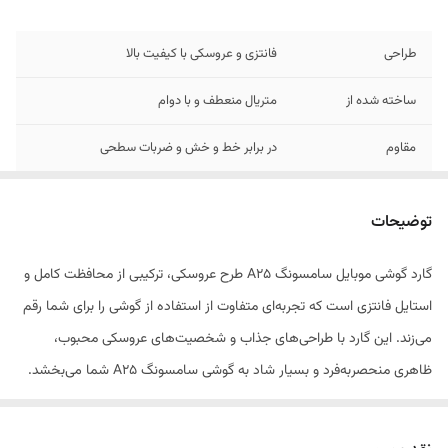
طراحی
فانتزی و عروسکی با کیفیت بالا
ساخته شده از
متریال منعطف و با دوام
مقاوم
در برابر خط و خش و ضربات سطحی
مناسب برای
کاربران نوجوان و علاقه‌مندان به استایل فانتزی
توضیحات
گارد گوشی موبایل سامسونگ A25 طرح عروسکی، ترکیبی از محافظت کامل و
استایل فانتزی است که تجربه‌ای متفاوت از استفاده از گوشی را برای شما رقم
می‌زند. این گارد با طراحی‌های جذاب و شخصیت‌های عروسکی محبوب،
ظاهری منحصر‌به‌فرد و بسیار شاد به گوشی سامسونگ A25 شما می‌بخشد.
علاوه بر زیبایی خیره‌کننده، این محصول از متریال باکیفیت و نرم ساخته شده
است که علاوه بر قرارگیری راحت در دست، از بدنه گوشی در برابر خط و خش و