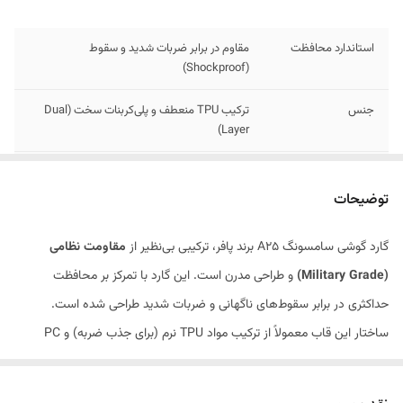
استاندارد محافظت
مقاوم در برابر ضربات شدید و سقوط
(Shockproof)
جنس
ترکیب TPU منعطف و پلی‌کربنات سخت (Dual
Layer)
استایل
طراحی مدرن، اسپرت و با بافت مقاوم در برابر
لغزش (Anti-slip)
توضیحات
حس لمس
بافت ارگونومیک برای جلوگیری از لیز خوردن
گارد گوشی سامسونگ A25 برند پافر، ترکیبی بی‌نظیر از
مقاومت نظامی
گوشی از دست
(Military Grade)
و طراحی مدرن است. این گارد با تمرکز بر محافظت
حداکثری در برابر سقوط‌های ناگهانی و ضربات شدید طراحی شده است.
ساختار این قاب معمولاً از ترکیب مواد TPU نرم (برای جذب ضربه) و PC
سخت (برای جلوگیری از تغییر شکل) تشکیل شده است تا لرزش‌های ناشی از
برخورد را به طور کامل خنثی کند. استایل “Puffer” یا حجیم، به گوشی شما