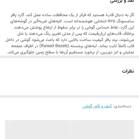
نقد و بررسی
ظاهری قدرتمند و در عین حال بسیار جذاب می‌بخشد که در میان قاب‌های
اگر به دنبال قابi هستید که فراتر از یک محافظت ساده عمل کند، گارد پافر
معمولی کاملاً متمایز است.
سامسونگ A25 انتخابی هوشمندانه است. لایه‌های ضربه‌گیر در گوشه‌های
این گارد، نقاط حساس گوشی را در برابر سقوط از ارتفاع پوشش می‌دهند.
برخلاف قاب‌های ارزان‌قیمت که پس از مدتی تغییر رنگ می‌دهند یا شل
می‌شوند، برند پافر کیفیت ساخت بالایی دارد که باعث می‌شود گوشی در داخل
قاب کاملاً ثابت بماند. لبه‌های برجسته (Raised Bezels) در اطراف صفحه
نمایش و لنز دوربین، از برخورد مستقیم آن‌ها با سطح زمین جلوگیری می‌کند.
با وجود این استحکام بالا، دسترسی به تمامی درگاه‌ها و دکمه‌ها بسیار روان و
بدون محدودیت است.
نظرات
دسته‌بندی
:
کیف و کاور گوشی