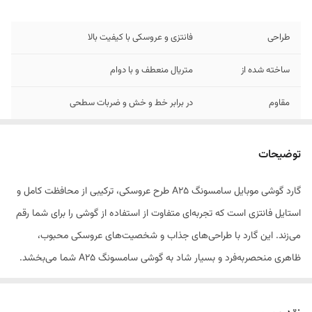
طراحی
فانتزی و عروسکی با کیفیت بالا
ساخته شده از
متریال منعطف و با دوام
مقاوم
در برابر خط و خش و ضربات سطحی
مناسب برای
کاربران نوجوان و علاقه‌مندان به استایل فانتزی
توضیحات
گارد گوشی موبایل سامسونگ A25 طرح عروسکی، ترکیبی از محافظت کامل و
استایل فانتزی است که تجربه‌ای متفاوت از استفاده از گوشی را برای شما رقم
می‌زند. این گارد با طراحی‌های جذاب و شخصیت‌های عروسکی محبوب،
ظاهری منحصر‌به‌فرد و بسیار شاد به گوشی سامسونگ A25 شما می‌بخشد.
علاوه بر زیبایی خیره‌کننده، این محصول از متریال باکیفیت و نرم ساخته شده
است که علاوه بر قرارگیری راحت در دست، از بدنه گوشی در برابر خط و خش و