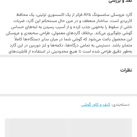
نقد و بررسی
ضربات احتمالی محافظت می‌کند. این گارد انتخابی ایده‌آل برای کسانی است
گارد عروسکی سامسونگ A25 فراتر از یک اکسسوری تزئینی، یک محافظ
که می‌خواهند گوشی خود را با شخصیت و سلیقه خاص خود متمایز کنند.
کاربردی است. ساختار منعطف و در عین حال مستحکم این گارد، ضربات
ناشی از سقوط را به‌خوبی جذب کرده و از آسیب رسیدن به لبه‌های حساس
گوشی جلوگیری می‌کند. برخلاف گارد‌های معمولی، طراحی سه‌بعدی و عروسکی
این محصول باعث می‌شود که گوشی شما در میان سایر دستگاه‌ها کاملاً
متمایز باشد. دسترسی به تمامی درگاه‌ها، دکمه‌ها و لنز دوربین در این گارد
به‌طور دقیق طراحی شده است تا هیچ محدودیتی در استفاده از قابلیت‌های
گوشی ایجاد نشود. این محصول با توجه به کیفیت رنگ‌ها و دوام طراحی، برای
استفاده طولانی‌مدت بسیار مناسب است و ظاهر فانتزی آن به مرور زمان
نظرات
کیفیت خود را از دست نمی‌دهد.
دسته‌بندی
:
کیف و کاور گوشی