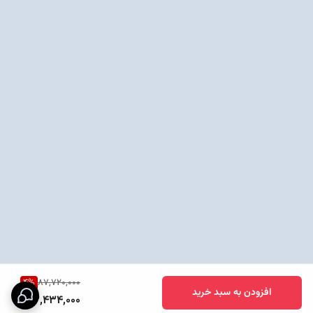
4
%
87,720,000
افزودن به سبد خرید
83,434,000