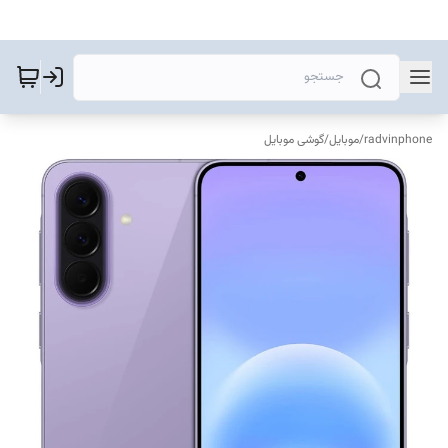
radvinphone
/
موبایل
/
گوشی موبایل