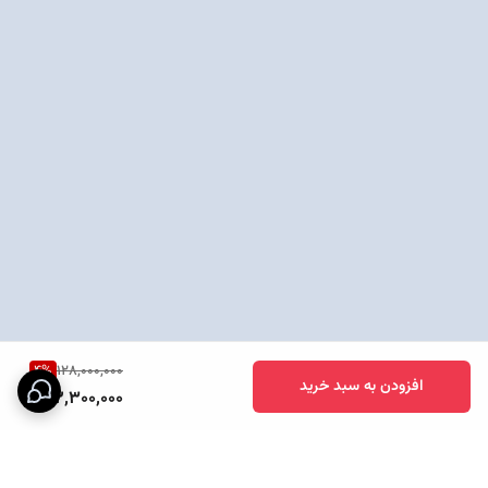
4
%
128,000,000
افزودن به سبد خرید
122,300,000