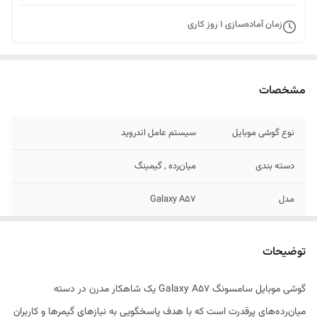
زمان آماده‌سازی
1
روز کاری
مشخصات
نوع گوشی موبایل
سیستم عامل اندروید
دسته ‌بندی
‌میان‌رده , گیمینگ
مدل
Galaxy A57
زمان معرفی
25 مارس 2026
توضیحات
ابعاد
161.5x76.8x6.9 میلی‌متر
گوشی موبایل سامسونگ Galaxy A57 یک شاهکار مدرن در دسته
وزن
179 گرم
میان‌رده‌های پرقدرت است که با هدف پاسخگویی به نیازهای گیمرها و کاربران