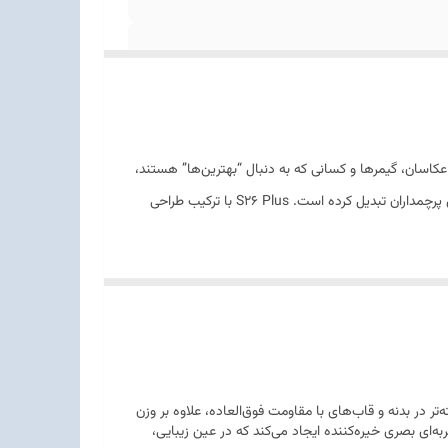
رفه‌ای، عکاسان، گیمرها و کسانی که به دنبال “بهترین‌ها” هستند،
طراحی شده است. بهره‌گیری از ترکیب منحصر‌به‌فرد پردازنده نسل جدید (بیت‌پک) و ۱۲ گیگابایت رم، این گوشی را به قدرتمندترین انتخاب در کلاس پرچمداران تبدیل کرده است. S26 Plus با ترکیب طراحی
قاب جلویی از جنس شیشه (Gorilla Glass Victus 2) - قاب پشتی از جنس شیشه (Gorilla Glass Armor 2) - فریم از جنس
ی‌دهد. استفاده از مواد پیشرفته‌تر در بدنه و قاب‌های با مقاومت فوق‌العاده، علاوه بر وزن
ن حاشیه (Edge-to-Edge) با کمترین میزان حاشیه ممکن، تجربه‌ای بصری خیره‌کننده ایجاد می‌کند که در عین زیبایی،