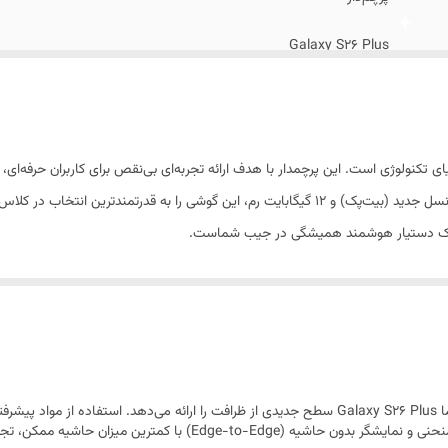
لام اضافه
:
آداپتور 45 وات سامسونگ اصلی
Galaxy S26 Plus
26 فوریه 2026
158.4x75.8x7.3 میلی‌متر
رت و ظرافت در دنیای تکنولوژی است. این پرچمدار با هدف ارائه تجربه‌ای بی‌نقص برای کاربران ح
190 گرم
 یک دستیار هوشمند همیشگی در جیب شماست.
آلومینیوم
مقاوم در برابر نفوذ گرد و غبار , مقاوم در برابر نفوذ آب
دو عدد
سایز نانو (8.8 × 12.3 میلی‌متر) , پشتیبانی از eSIM
سری S همیشه نماد خوش‌ساختی سامسونگ بوده است، اما Galaxy S26 Plus سطح جدیدی از ظرافت را ارائه م
کم، استحکام بی‌نظیری به دستگاه بخشیده است. لبه‌های منحنی و نمایشگر بدو