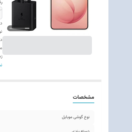
ر
دس
نو
دس
م
زم
اب
نم
وز
ت
بد
مشخصات
قا
تع
نو
نوع گوشی موبایل
وی
کل
دسته ‌بندی