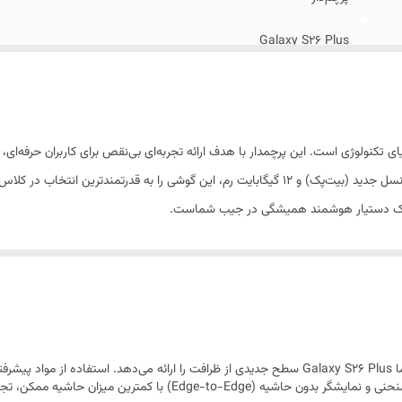
لام اضافه
:
آداپتور 45 وات سامسونگ اصلی
Galaxy S26 Plus
26 فوریه 2026
158.4x75.8x7.3 میلی‌متر
رت و ظرافت در دنیای تکنولوژی است. این پرچمدار با هدف ارائه تجربه‌ای بی‌نقص برای کاربران ح
190 گرم
 یک دستیار هوشمند همیشگی در جیب شماست.
آلومینیوم
مقاوم در برابر نفوذ گرد و غبار , مقاوم در برابر نفوذ آب
دو عدد
سایز نانو (8.8 × 12.3 میلی‌متر) , پشتیبانی از eSIM
سری S همیشه نماد خوش‌ساختی سامسونگ بوده است، اما Galaxy S26 Plus سطح جدیدی از ظرافت را ارائه م
کم، استحکام بی‌نظیری به دستگاه بخشیده است. لبه‌های منحنی و نمایشگر بدو