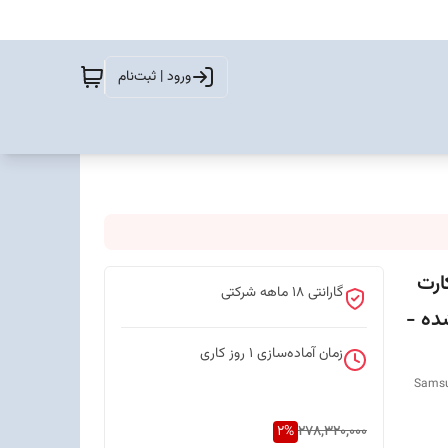
ورود | ثبت‌نام
Ga دو سیم کارت
گارانتی 18 ماهه شرکتی
ستر شده -
زمان آماده‌سازی
1
روز کاری
Samsu
2
%
278,320,000