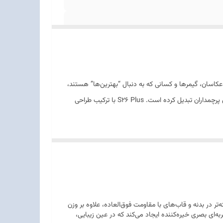
رفه‌ای، عکاسان، گیمرها و کسانی که به دنبال “بهترین‌ها” هستند،
طراحی شده است. بهره‌گیری از ترکیب منحصر‌به‌فرد پردازنده نسل جدید (بیت‌پک) و ۱۲ گیگابایت رم، این گوشی را به قدرتمندترین انتخاب در کلاس پرچمداران تبدیل کرده است. S26 Plus با ترکیب طراحی
قاب جلویی از جنس شیشه (Gorilla Glass Victus 2) - قاب پشتی از جنس شیشه (Gorilla Glass Armor 2) - فریم از جنس
ی‌دهد. استفاده از مواد پیشرفته‌تر در بدنه و قاب‌های با مقاومت فوق‌العاده، علاوه بر وزن
ن حاشیه (Edge-to-Edge) با کمترین میزان حاشیه ممکن، تجربه‌ای بصری خیره‌کننده ایجاد می‌کند که در عین زیبایی،