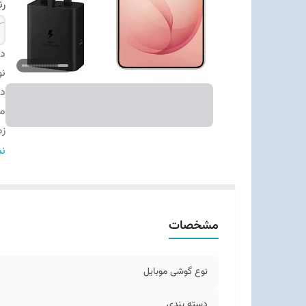
ر
دس
نو
دس
م
زم
اب
نم
وز
ت
بد
مشخصات
قا
تع
نو
نوع گوشی موبایل
وی
کل
دسته ‌بندی