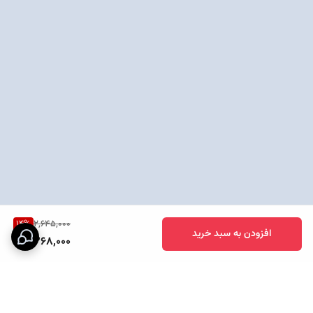
14
%
2,645,000
افزودن به سبد خرید
2,268,000