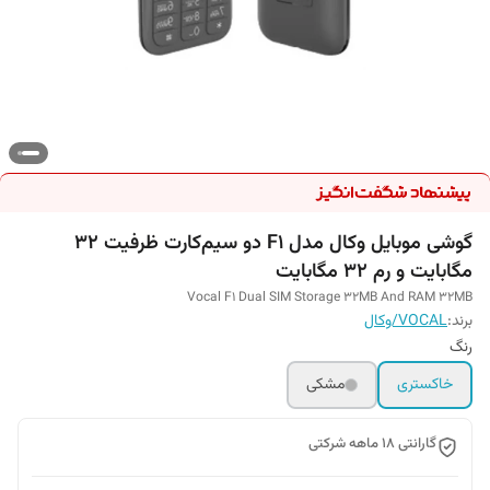
گوشی موبایل وکال مدل F1 دو سیم‌کارت ظرفیت 32
مگابایت و رم 32 مگابایت
Vocal F1 Dual SIM Storage 32MB And RAM 32MB
برند:
VOCAL/وکال
رنگ
خاکستری
مشکی
گارانتی 18 ماهه شرکتی