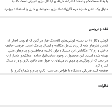
با بدنه مستحکم و ابعاد فشرده، گزینه‌ای ایده‌آل برای کاربرانی است که به
دنبال یک تلفن همراه دوم قابل‌اعتماد برای محیط‌های کاری یا استفاده روزمره
بدون پیچیدگی‌های رایج در گوشی‌های هوشمند هستند. با پشتیبانی از دو
سیم‌کارت، کاربران می‌توانند به راحتی مدیریت خطوط ارتباطی خود را انجام
نقد و بررسی
دهند.
گوشی وکال F1 در دسته گوشی‌های کلاسیک قرار می‌گیرد که اولویت اصلی آن
تامین نیازهای پایه کاربران شامل مکالمه و ارسال پیامک است. ظرفیت حافظه
داخلی و رم 32 مگابایتی این دستگاه برای ذخیره مخاطبین و پیام‌های متنی
بهینه شده است. این محصول با وجود سخت‌افزار ساده، عملکردی پایدار ارائه
می‌دهد که از ویژگی‌های مهم آن می‌توان به طول عمر بالای باتری و وزن سبک
اشاره کرد.
صفحه کلید فیزیکی دستگاه با طراحی مناسب، تایپ پیام و شماره‌گیری را
بسیار آسان کرده است. نمایشگر این گوشی برای مشاهده اطلاعات ضروری و
پیمایش در منوهای ساده، وضوح کافی دارد. علاوه بر دو سیم‌کارته بودن، این
نظرات
گوشی به امکانات کاربردی پایه مجهز شده است که آن را به ابزاری کاربردی برای
کسانی تبدیل می‌کند که در جستجوی سادگی، ماندگاری بالا و قیمت بسیار
مقرون‌به‌صرفه هستند. طراحی این مدل به گونه‌ای است که در برابر ضربات
احتمالی مقاومت خوبی دارد و برای استفاده در شرایطی که امکان حمل
گوشی‌های گران‌قیمت وجود ندارد، انتخابی هوشمندانه محسوب می‌شود.