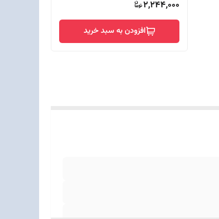
2,244,000
افزودن به سبد خرید
ث/ مجهز