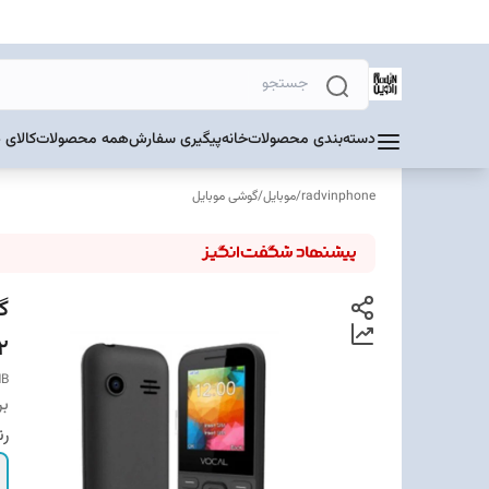
دسته‌بندی محصولات
خانه
پیگیری سفارش
همه محصولات
کالای 
radvinphone
/
موبایل
/
گوشی موبایل
32 م
MB
بر
ر