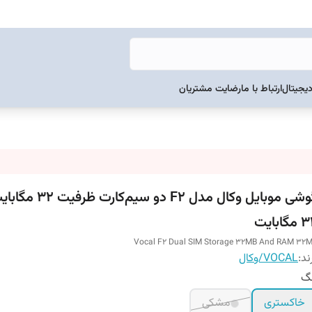
دیجیتال
ارتباط با ما
رضایت مشتریان
گوشی موبایل وکال مدل F2 دو سیم
گابایت
Vocal F2 Dual SIM Storage 32MB And RAM 32
ند:
VOCAL/وکال
نگ
خاکستری
مشکی