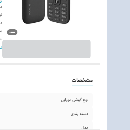
دس
نو
دس
م
تع
وی
نم
کل
مشخصات
نوع گوشی موبایل
دسته ‌بندی
مدل