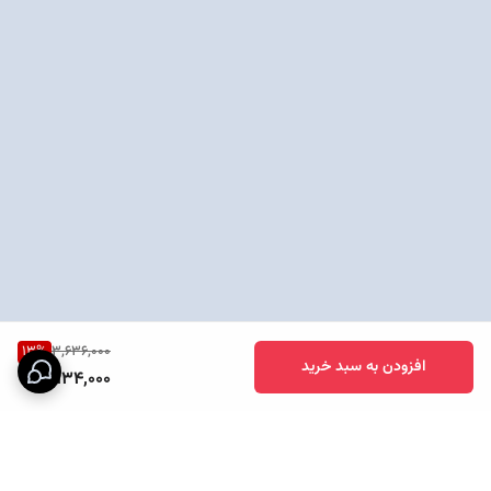
13
%
3,636,000
افزودن به سبد خرید
3,134,000