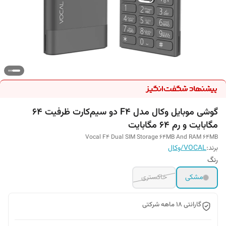
گوشی موبایل وکال مدل F4 دو سیم‌کارت ظرفیت 64
مگابایت و رم 64 مگابایت
Vocal F4 Dual SIM Storage 64MB And RAM 64MB
برند:
VOCAL/وکال
رنگ
مشکی
خاکستری
گارانتی 18 ماهه شرکتی