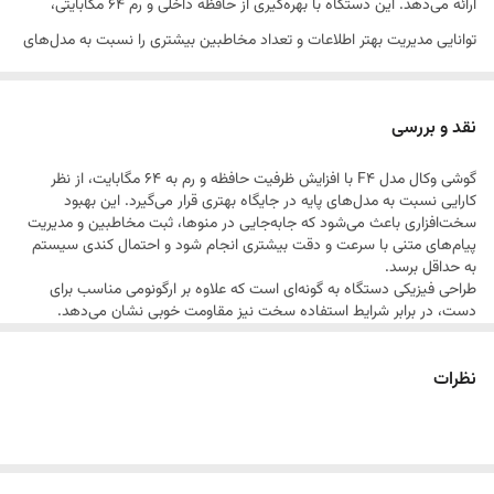
ارائه می‌دهد. این دستگاه با بهره‌گیری از حافظه داخلی و رم ۶۴ مگابایتی،
توانایی مدیریت بهتر اطلاعات و تعداد مخاطبین بیشتری را نسبت به مدل‌های
پیشین داراست. طراحی این گوشی با تمرکز بر استحکام بدنه و سادگی در
کاربری انجام شده است تا برای طیف وسیعی از کاربران، از محیط‌های صنعتی
نقد و بررسی
گرفته تا استفاده‌های روزمره، یک ابزار ارتباطی مطمئن باشد. قابلیت پشتیبانی
گوشی وکال مدل F4 با افزایش ظرفیت حافظه و رم به ۶۴ مگابایت، از نظر
از دو سیم‌کارت نیز امکان مدیریت همزمان دو خط را فراهم می‌سازد.
کارایی نسبت به مدل‌های پایه در جایگاه بهتری قرار می‌گیرد. این بهبود
سخت‌افزاری باعث می‌شود که جابه‌جایی در منوها، ثبت مخاطبین و مدیریت
پیام‌های متنی با سرعت و دقت بیشتری انجام شود و احتمال کندی سیستم
به حداقل برسد.
طراحی فیزیکی دستگاه به گونه‌ای است که علاوه بر ارگونومی مناسب برای
دست، در برابر شرایط استفاده سخت نیز مقاومت خوبی نشان می‌دهد.
صفحه کلید دستگاه دارای دکمه‌هایی با بازگشت لمسی مناسب است که
دقت شماره‌گیری را افزایش می‌دهد. نمایشگر گوشی نیز برای مشاهده واضح
نظرات
متون و لیست تماس‌ها کاملاً بهینه شده است. یکی از ویژگی‌های برجسته این
مدل، مدیریت بهینه مصرف انرژی است که در کنار ظرفیت رم بالاتر، باعث
پایداری عملکرد دستگاه در طولانی‌مدت می‌شود. این گوشی به دلیل سادگی در
تنظیمات و رابط کاربری مستقیم، برای افرادی که به دنبال دستگاهی بدون
دغدغه و با تمرکز بر کیفیت مکالمه هستند، یک گزینه حرفه‌ای در دسته
گوشی‌های ساده محسوب می‌شود.