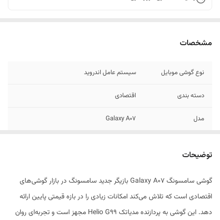
مشخصات
نوع گوشی موبایل
سیستم عامل اندروید
دسته ‌بندی
اقتصادی
مدل
Galaxy A07
توضیحات بدنه
قاب جلو از جنس شیشه / قاب پشت و فریم از
جنس پلاستیک
توضیحات
تعداد سیم کارت
دو عدد
گوشی سامسونگ Galaxy A07 بازیگر جدید سامسونگ در بازار گوشی‌های
اقتصادی است که تلاش می‌کند امکانات زیادی را در بازه قیمتی پایین ارائه
نوع سیم کارت
سایز نانو (8.8 × 12.3 میلی‌متر)
دهد. این گوشی به پردازنده مدیاتک Helio G99 مجهز است و تجربه‌ای روان