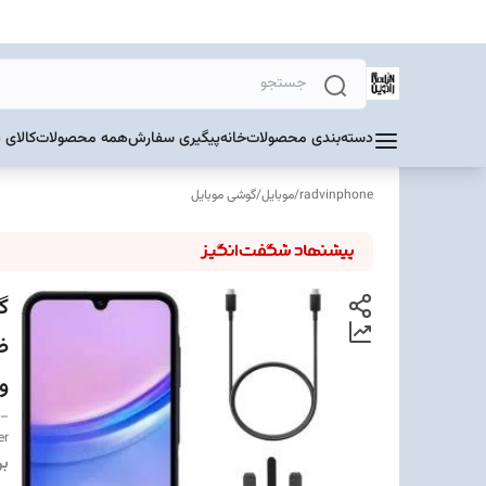
دسته‌بندی محصولات
خانه
پیگیری سفارش
همه محصولات
کالای 
radvinphone
/
موبایل
/
گوشی موبایل
و
 –
er
بر