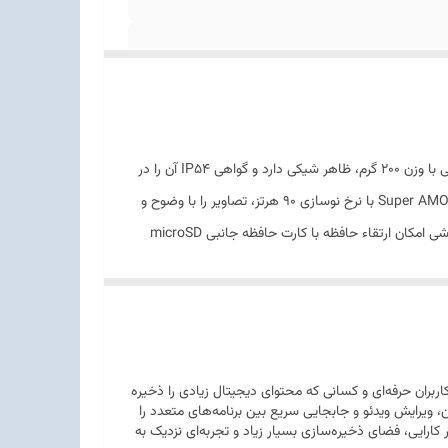
A16 4G یک گوشی میان‌رده-اقتصادی جذاب از سامسونگ است که با طراحی مدرن، نمایشگر باکیفیت و نرم‌افزار به‌روز عرضه شده است. این گوشی با وزن 200 گرم، ظاهر شیکی دارد و گواهی IP54 آن را در
برابر گرد و غبار و پاشش آب مقاوم کرده است. حسگر اثر انگشت روی لبه گوشی هم امنیت گوشی را افزایش داده است. نمایشگر 6.7 اینچی Super AMOLED با نرخ نوسازی 90 هرتز، تصاویر را با وضوح و
رنگ‌های زنده نمایش می‌دهد. پردازنده هشت هسته‌ای عملکرد مناسبی برای کارهای روزمره و بازی‌های سبک فراهم می‌کند. همچنین در این گوشی امکان ارتقاء حافظه با کارت حافظه جانبی microSD
نس پلاستیک
ین فوق عریض 5 مگاپیکسلی و دوربین ماکرو 2 مگاپیکسلی است. این دوربین‌ها عکس‌های نسبتا خوبی در شرایط نوری مناسب ثبت
می‌کنند. دوربین سلفی13 مگاپیکسلی هم برای ثبت عکس‌های روزمره و تماس‌های ویدئویی مناسب است. این گوشی با سیستم‌عامل Android 14 و رابط کاربری One UI 6.1 عرضه شده و سامسونگ قول
پشتیبانی نرم‌افزاری 6 ساله را داده است. باتری 5000 میلی‌آمپرساعتی و شارژ سریع 25 واتی نیز یک روز کامل استفاده را تضمین می‌کند. به طور کلی A16 4G با ویژگی‌های مدرن و قیمت مناسب، یک انتخاب
کاربران حرفه‌ای و کسانی که محتوای دیجیتال زیادی را ذخیره
فظه را عملاً از بین می‌برد و رم 8 گیگابایتی، اجرای بازی‌های سنگین، ویرایش ویدئو و جابجایی سریع بین برنامه‌های متعدد را
 کارایی، فضای ذخیره‌سازی بسیار زیاد و تجربه‌ای نزدیک به