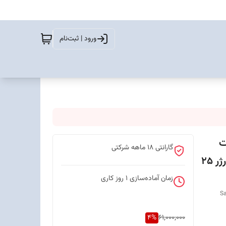
ورود | ثبت‌نام
م کارت
گارانتی 18 ماهه شرکتی
ظرفیت 256 گیگابایت و رم 8 گیگابایت - ویتنام-همراه با شارژر 25
زمان آماده‌سازی
1
روز کاری
Sa
4
%
61,000,000