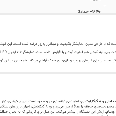
لام اضافه
:
آداپتور 25 وات سامسونگ اصلی
Galaxy A16 4G
15 اکتبر 2024
164.4x77.9x7.9 میلی‌متر
200 گرم
پنل جلو از جنس شیشه / پنل پشت از جنس پلاستیک / فریم کناری از ج
وجود دارد. دوربین سه‌گانه شامل دوربین اصلی 50مگاپیکسلی، دورب
مقاومت در برابر پاشش آب و گرد و غبار
دو عدد
ست.
سایز نانو (8.8 × 12.3 میلی‌متر)
، نماینده‌ی توانمندی در رده خود است. این پیکربندی، نیاز 
می‌کنند، به طور کامل پوشش می‌دهد. فضای 256 گیگابایتی، محدودیت‌های حا
دارای گواهی IP54
یتنام، ارزش این دستگاه را بیشتر می‌کند. این مدل برای کاربرانی که به دنبال حداکثر