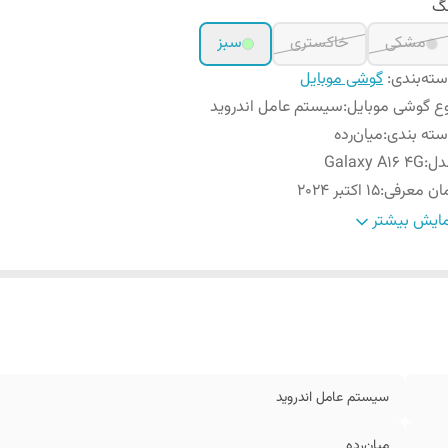
نگ
مشکی
خاکستری
سبز
ته‌بندی
:
گوشی موبایل
ع گوشی موبایل
:
سیستم عامل اندروید
ته ‌بندی
:
‌میان‌رده
دل
:
Galaxy A16 4G
ان معرفی
:
15 اکتبر 2024
عاد
:
164.4x77.9x7.9 میلی‌متر
ایش بیشتر
ن
:
200 گرم
وضیحات
پنل جلو از جنس شیشه / پنل پشت از جنس پلاستیک / فریم کن
نه
:
جنس پلاستیک
بلیت‌های مقاومتی
:
مقاومت در برابر پاشش آب و گرد و غبار
داد سیم کارت
:
دو عدد
ع سیم کارت
:
سایز نانو (8.8 × 12.3 میلی‌متر)
سیستم عامل اندروید
ژگی‌های کلیدی
:
دارای گواهی IP54
یجن
:
ویتنام
‌میان‌رده