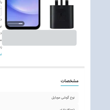
ر
دس
نو
دس
م
زم
اب
نم
وز
ت
بد
مشخصات
قا
تع
نو
نوع گوشی موبایل
وی
ر
دسته ‌بندی