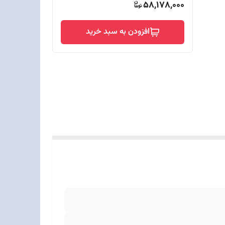
58,178,000
افزودن به سبد خرید
اری از