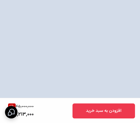
6
%
45,000,000
افزودن به سبد خرید
42,213,000