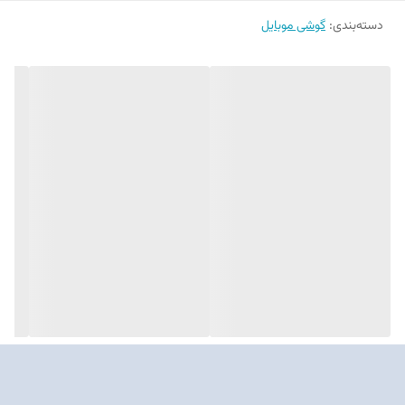
اصلی آن است که با یک بار شارژ می‌تواند به راحتی یک روز کامل یا حتی بیشتر
دسته‌بندی
:
گوشی موبایل
دوام بیاورد. پشتیبانی از شارژ سریع 25 واتی هم باعث می‌شود زمان کمتری را
صرف شارژ دستگاه کنید. در مجموع، سامسونگ Galaxy A17 گزینه‌ای
اقتصادی و کارآمد است که برای کاربرانی که به دنبال گوشی خوش‌قیمت، باتری
پرقدرت و نمایشگر باکیفیت هستند، انتخابی ارزشمند محسوب می‌شود.