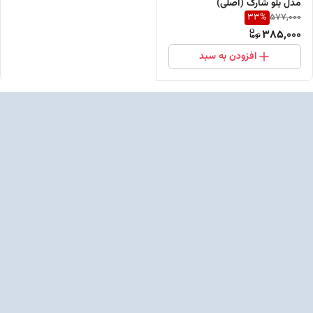
مدل بلو شارک (اصلی)
33
%
577,000
385,000
افزودن به سبد