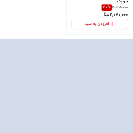
نیو پک
37
%
3,295,000
2,070,000
افزودن به سبد