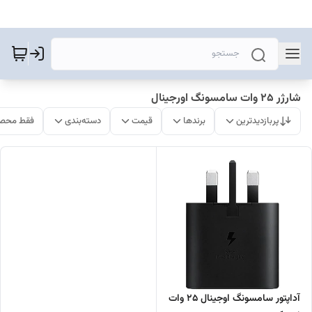
شارژر 25 وات سامسونگ اورجینال
پربازدیدترین
برندها
قیمت
دسته‌بندی
فقط محصو
آداپتور سامسونگ اوجینال 25 وات