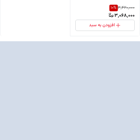
10
%
3,420,000
3,068,000
افزودن به سبد