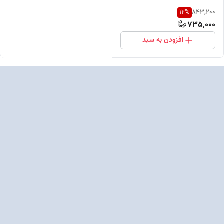
12
%
843,200
735,000
افزودن به سبد