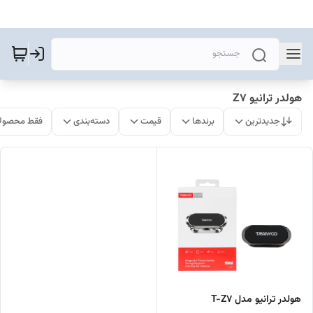
هولدر ترانیو Z7
جدیدترین
برندها
قیمت
دسته‌بندی
فقط محصولا
هولدر ترانیو مدل T-Z7